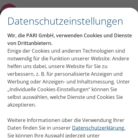
verbessern: Tipps von der
Physiotherapeutin
✕
Datenschutzeinstellungen
Inhalt auf dieser Seite
Wir, die PARI GmbH, verwenden Cookies und Dienste
Was tun, um COPD-
von Drittanbietern.
Einige der Cookies und anderen Technologien sind
Zusammenfassung
Symptome zu verbessern:
notwendig für die Funktion unserer Website. Andere
Warum Hilfe zur Selbsthilfe?
Inhalte & Techniken bei COPD?
helfen uns dabei, unsere Website für Sie zu
Tipps von der
Husten bei COPD?
verbessern, z. B. für personalisierte Anzeigen und
Maßnahmen gegen Schleim?
Werbung oder Anzeigen- und Inhaltsmessung. Unter
Physiotherapeutin
Feuchtinhalation bei COPD?
„Individuelle Cookies-Einstellungen“ können Sie
Maßnahmen gegen Atemnot?
selbst auswählen, welche Dienste und Cookies Sie
Was hilft bei COPD? Physiotherapeutin Angelika von
Zwerchfelltraining zuhause?
akzeptieren.
Esebeck setzt auf Hilfe zur Selbsthilfe – mit konkreten
Tipps für konsequente Therapie zuhause.
Weitere Informationen über die Verwendung Ihrer
Publiziert
Di. 07. April 2026
Daten finden Sie in unserer
Datenschutzerklärung.
Sie können Ihre Auswahl jederzeit unter