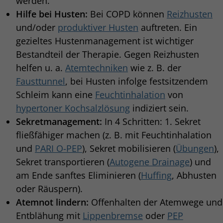
werden.
Hilfe bei Husten:
Bei COPD können
Reizhusten
und/oder
produktiver Husten
auftreten. Ein
gezieltes Hustenmanagement ist wichtiger
Bestandteil der Therapie. Gegen Reizhusten
helfen u. a.
Atemtechniken
wie z. B. der
Fausttunnel
, bei Husten infolge festsitzendem
Schleim kann eine
Feuchtinhalation
von
hypertoner Kochsalzlösung
indiziert sein.
Sekretmanagement:
In 4 Schritten: 1. Sekret
fließfähiger machen (z. B. mit Feuchtinhalation
und
PARI O-PEP
), Sekret mobilisieren (
Übungen
),
Sekret transportieren (
Autogene Drainage
) und
am Ende sanftes Eliminieren (
Huffing
, Abhusten
oder Räuspern).
Atemnot lindern:
Offenhalten der Atemwege und
Entblähung mit
Lippenbremse
oder
PEP