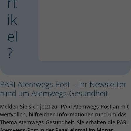
rt
ik
el
?
PARI Atemwegs-Post – Ihr Newsletter
rund um Atemwegs-Gesundheit
Melden Sie sich jetzt zur PARI Atemwegs-Post an mit
wertvollen,
hilfreichen Informationen
rund um das
Thema Atemwegs-Gesundheit. Sie erhalten die PARI
Atemwegs-Post in der Regel
einmal im Monat
.