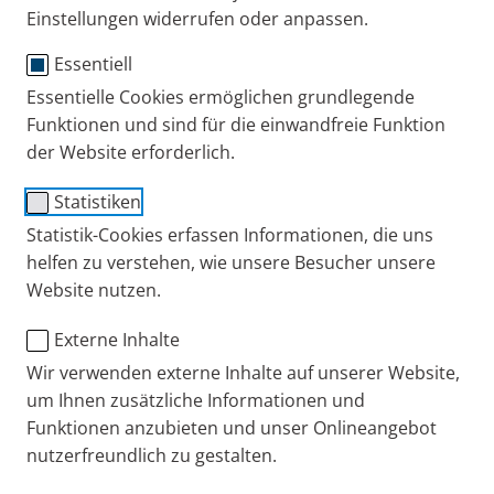
COPD
Experten-Interviews
Tipps + Übungen
Einstellungen widerrufen oder anpassen.
Essentiell
Essentielle Cookies ermöglichen grundlegende
Funktionen und sind für die einwandfreie Funktion
der Website erforderlich.
Statistiken
Statistik-Cookies erfassen Informationen, die uns
helfen zu verstehen, wie unsere Besucher unsere
Was kann ich gegen meine
Website nutzen.
COPD
tun? Das Credo
von Physiotherapeutin Angelika von Esebeck hierzu:
Externe Inhalte
Hilfe zur Selbsthilfe. Denn nur konsequente Therapie
Wir verwenden externe Inhalte auf unserer Website,
zuhause hilft, COPD-Symptome zu verbessern. Im
um Ihnen zusätzliche Informationen und
Gespräch gibt sie konkrete Tipps für die
Funktionen anzubieten und unser Onlineangebot
Alltagsroutine mit der chronischen
nutzerfreundlich zu gestalten.
Atemwegserkrankung.