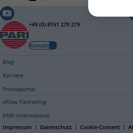
+49 (0) 8151 279 279
Kontakt
Blog
Karriere
Presseportal
eFlow Partnering
PARI International
Impressum
Datenschutz
Cookie-Consent
A