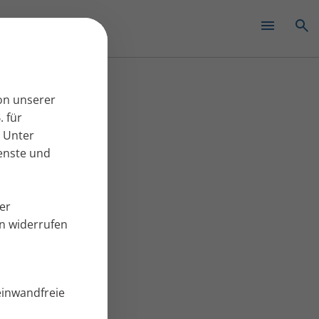
✕
on unserer
. für
 Unter
ienste und
er
en widerrufen
einwandfreie