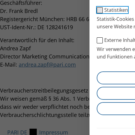
Geschäftsführer:
Statistiken
Dr. Frank Bredl
Registergericht München: HRB 66 609
Statistik-Cookie
unsere Website 
UST-Ident-Nr.: DE 128241619
Verantwortlich für den Inhalt:
Externe Inhal
Andrea Zapf
Wir verwenden ex
Director Marketing Communications
und Funktionen 
E-Mail:
andrea.zapf
pari.com
Verbraucherstreitbeilegungsgesetz (VSBG):
Wir weisen gemäß § 36 Abs. 1 Verbraucherstreitbeile
dass wir weder verpflichtet noch bereit sind, an Stre
Verbraucherschlichtungsstelle teilzunehmen.
PARI DE
Impressum