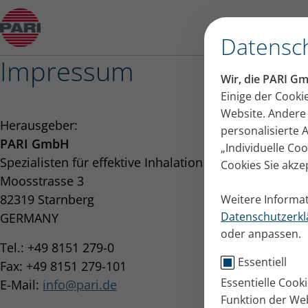
Impressum
Datensch
Impressum
Wir, die PARI G
Einige der Cooki
Website. Andere 
Herausgeber:
personalisierte
PARI GmbH
„Individuelle Co
Spezialisten für effektive Inhalation
Cookies Sie akze
Moosstrasse 3
82319 Starnberg
Weitere Informat
Datenschutzerkl
GERMANY
oder anpassen.
Tel.: +49 8151 279-0
Essentiell
Fax: +49 8151 279-101
Essentielle Cook
E-Mail:
info
pari.de
Funktion der Web