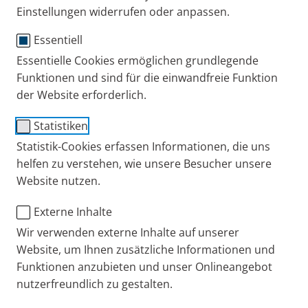
Einstellungen widerrufen oder anpassen.
Essentiell
Essentielle Cookies ermöglichen grundlegende
Funktionen und sind für die einwandfreie Funktion
der Website erforderlich.
Statistiken
Statistik-Cookies erfassen Informationen, die uns
PARI Fachzirkel Atemwege – Jetzt anmelden
helfen zu verstehen, wie unsere Besucher unsere
Erhalten Sie Einladungen zu
CME Webinaren der PARI Akademie
.
Website nutzen.
Lesen Sie alle 3 Monate Informationen zur Behandlung von
Atemwegserkrankungen und erfahren Sie immer zuerst, wenn es
Neuerungen bei PARI Produkten oder zur Erstattung gibt.
Externe Inhalte
Wir verwenden externe Inhalte auf unserer
Aktuelle Top Themen für
Website, um Ihnen zusätzliche Informationen und
medizinisches Fachpersonal
Funktionen anzubieten und unser Onlineangebot
nutzerfreundlich zu gestalten.