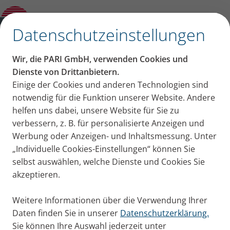
Inhalation bei Kindern
✕
Datenschutzeinstellungen
Das PARI Ärzteportal
Wir, die PARI GmbH, verwenden Cookies und
Dienste von Drittanbietern.
Einige der Cookies und anderen Technologien sind
notwendig für die Funktion unserer Website. Andere
helfen uns dabei, unsere Website für Sie zu
verbessern, z. B. für personalisierte Anzeigen und
Werbung oder Anzeigen- und Inhaltsmessung. Unter
„Individuelle Cookies-Einstellungen“ können Sie
CME-Webinare
der PARI Akademie,
selbst auswählen, welche Dienste und Cookies Sie
wissenschaftliche News, Studienergebnisse rund um
akzeptieren.
die Therapie von Atemwegserkrankungen und
Informationen über die Medikamente von PARI
Weitere Informationen über die Verwendung Ihrer
Daten finden Sie in unserer
Datenschutzerklärung.
Sie können Ihre Auswahl jederzeit unter