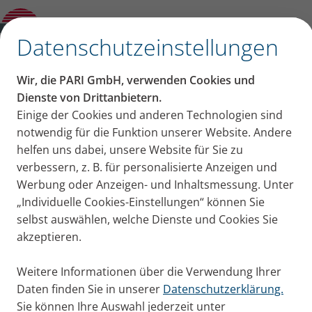
Sinubronchitis
✕
Datenschutzeinstellungen
Inhalt auf dieser Seite
Wir, die PARI GmbH, verwenden Cookies und
Respiratorisches Synzitial-
Dienste von Drittanbietern.
Einige der Cookies und anderen Technologien sind
Steckbrief RSV – die wichtigsten Fakten
Virus (RSV): Möglichkeiten
notwendig für die Funktion unserer Website. Andere
Symptome: So äußert sich RSV
Wie gefährlich ist RSV für Kinder?
helfen uns dabei, unsere Website für Sie zu
zur Vorbeugung und
Wie kann man Kinder schützen?
verbessern, z. B. für personalisierte Anzeigen und
Wie gefährlich ist RSV für Erwachsene?
Werbung oder Anzeigen- und Inhaltsmessung. Unter
Behandlung
Schutz für Erwachsene mit erhötem
„Individuelle Cookies-Einstellungen“ können Sie
Risiko
selbst auswählen, welche Dienste und Cookies Sie
Behandlung einer RSV‑Infektion
akzeptieren.
Inhalieren bei RSV
Fazit
Weitere Informationen über die Verwendung Ihrer
Daten finden Sie in unserer
Datenschutzerklärung.
Sie können Ihre Auswahl jederzeit unter