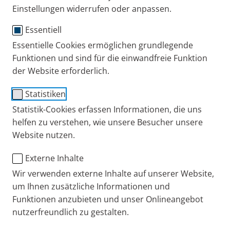
Einstellungen widerrufen oder anpassen.
Essentiell
Essentielle Cookies ermöglichen grundlegende
Das RSV-Virus kann harmlos wie eine Erkältung mit
Funktionen und sind für die einwandfreie Funktion
Schnupfen, Husten und Halsschmerzen verlaufen
der Website erforderlich.
oder insbesondere bei Kleinkindern bis zwei Jahren
schwere Atemwegserkrankungen wie eine
Statistiken
Bronchiolitis verursachen. Die Infektionszahlen
Statistik-Cookies erfassen Informationen, die uns
erreichen zwischen November und Februar ihren
helfen zu verstehen, wie unsere Besucher unsere
Höhepunkt. Erfahren Sie hier, wie Sie Kinder
Website nutzen.
schützen können und wie die Symptome einer RS-
Virus-Infektion behandelt werden können.
Externe Inhalte
Wir verwenden externe Inhalte auf unserer Website,
Steckbrief RSV – die
um Ihnen zusätzliche Informationen und
wichtigsten Fakten zum Virus
Funktionen anzubieten und unser Onlineangebot
nutzerfreundlich zu gestalten.
auf einen Blick