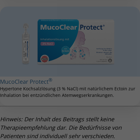
2016;11:2573-2583. DOI:
10.2147/COPD.S115061
[5] Spannbrucker T et al.: Prevent Lung Inflammation
and Reduction in CFTR Induced by Combustion-
Derived Nanoparticles in Human and Rodent
Experimental Systems. Int J Mol Sci. 2025 Sep
28;26(19):9487. DOI:
10.3390/ijms26199487
®
MucoClear Protect
Hypertone Kochsalzlösung (3 % NaCl) mit natürlichem Ectoin zur
Inhalation bei entzündlichen Atemwegserkrankungen.
Hinweis: Der Inhalt des Beitrags stellt keine
Therapieempfehlung dar. Die Bedürfnisse von
Patienten sind individuell sehr verschieden.