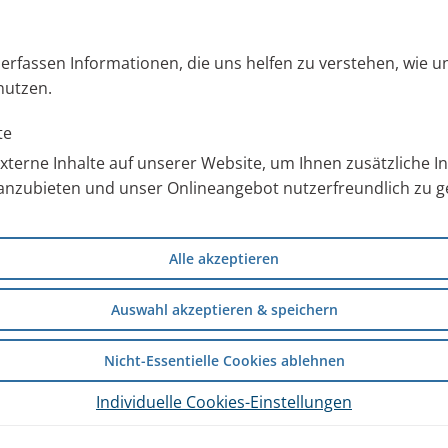
s erfassen Informationen, die uns helfen zu verstehen, wie 
temwege. Das macht es zur
nutzen.
ltungen oder RSV und bei
hitis. Kochsalzlösung
te
, indem es die Schleimhäute
terne Inhalte auf unserer Website, um Ihnen zusätzliche 
v zur Vorbeugung und Behandlung
anzubieten und unser Onlineangebot nutzerfreundlich zu ge
s, COPD oder Asthma.
Sie können ähnliche Vorteile
Alle akzeptieren
 richtige?
Auswahl akzeptieren & speichern
Nicht-Essentielle Cookies ablehnen
 die Atemwege
Individuelle Cookies-Einstellungen
erflüssigkeiten (0,9 % NaCl) und