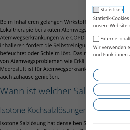
Statistiken
Statistik-Cookie
Beim Inhalieren gelangen Wirkstoffe direkt in die A
unsere Website 
Lokaltherapie bei akuten Atemwegsinfekten wie Erkä
Atemwegserkrankungen wie COPD, Asthma oder Bronc
Externe Inhal
inhalieren fördert die Selbstreinigung der Atemwege
Wir verwenden ex
befeuchtet oder Schleim löst. Das macht es effekti
und Funktionen 
von Atemwegsproblemen wie Erkältungen, Bronchiti
Meeresluft ist für Atemwegserkrankte hilfreich, aber 
auch zuhause genießen.
Wann ist welcher Salzgehalt der
Isotone Kochsalzlösungen befeuchten
Isotone Salzlösung hat denselben Salzgehalt wie Körp