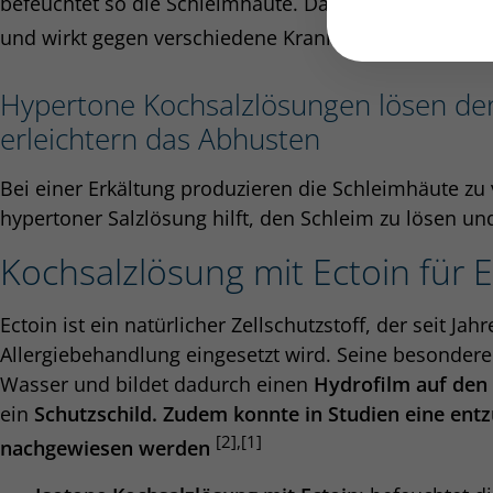
befeuchtet so die Schleimhäute. Das stärkt den natü
und wirkt gegen verschiedene Krankheitserreger, a
Hypertone Kochsalzlösungen lösen de
erleichtern das Abhusten
Bei einer Erkältung produzieren die Schleimhäute zu v
hypertoner Salzlösung hilft, den Schleim zu lösen u
Kochsalzlösung mit Ectoin für 
Ectoin ist ein natürlicher Zellschutzstoff, der seit Ja
Allergiebehandlung eingesetzt wird. Seine besondere 
Wasser und bildet dadurch einen
Hydrofilm auf den
ein
Schutzschild. Zudem konnte in Studien eine en
[2],[1]
nachgewiesen werden