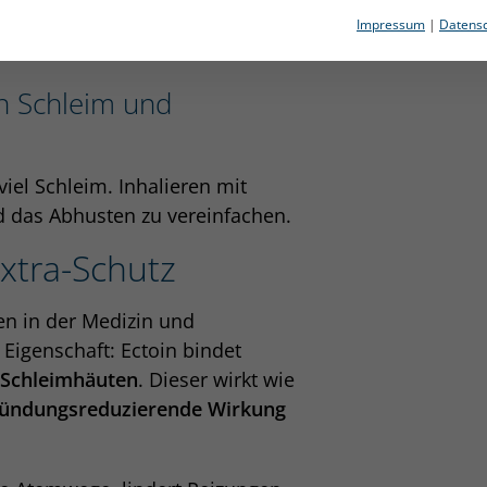
rlichen Schutz der Atemwege
Impressum
|
Datensc
[1]
uch vorbeugend
.
n Schleim und
iel Schleim. Inhalieren mit
nd das Abhusten zu vereinfachen.
Extra-Schutz
hren in der Medizin und
Eigenschaft: Ectoin bindet
 Schleimhäuten
. Dieser wirkt wie
tzündungsreduzierende Wirkung