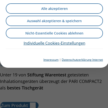
Alle akzeptieren
Auswahl akzeptieren & speichern
Nicht-Essentielle Cookies ablehnen
Individuelle Cookies-Einstellungen
Inhalationsgerät mit
Impressum
|
Datenschutzerklärung Internet
Bestnoten: PARI COMPACT2
Unter 19 von
Stiftung Warentest
getesteten
Inhalationsgeräten überzeugt der PARI COMPACT2
als
bestes Tischgerät
Zum Produkt