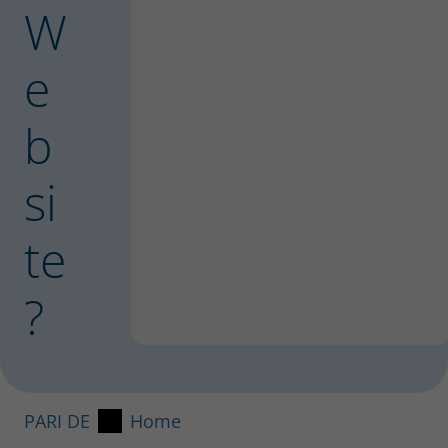
W
e
b
si
te
?
PARI DE
Home