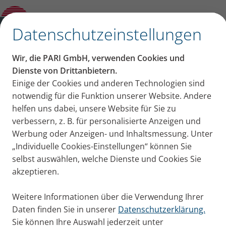
Blog
Öffne Untermenü
✕
Datenschutzeinstellungen
Gemeinsam für jeden
Wir, die PARI GmbH, verwenden Cookies und
Atemzug
Dienste von Drittanbietern.
Einige der Cookies und anderen Technologien sind
Wir atmen mehr als 20.000 mal am Tag ein und aus.
notwendig für die Funktion unserer Website. Andere
Ganz selbstverständlich. Bis es zur Herausforderung
helfen uns dabei, unsere Website für Sie zu
wird. Genau deshalb arbeiten wir stetig daran, die
verbessern, z. B. für personalisierte Anzeigen und
Therapie von Atem­wegs­er­kran­kun­gen
Werbung oder Anzeigen- und Inhaltsmessung. Unter
„Individuelle Cookies-Einstellungen“ können Sie
weiterzuentwickeln
für
Patienten, Angehörige
und
selbst auswählen, welche Dienste und Cookies Sie
die
Fachleute
, die sich um sie kümmern.
akzeptieren.
Film ansehen
Über uns
Weitere Informationen über die Verwendung Ihrer
Daten finden Sie in unserer
Datenschutzerklärung.
Sie können Ihre Auswahl jederzeit unter