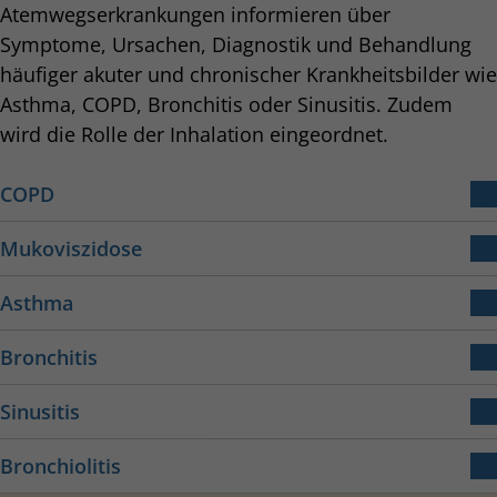
Atemwegserkrankungen informieren über
Symptome, Ursachen, Diagnostik und Behandlung
häufiger akuter und chronischer Krankheitsbilder wie
Asthma, COPD, Bronchitis oder Sinusitis. Zudem
wird die Rolle der Inhalation eingeordnet.
COPD
COPD ist eine dauerhafte Erkrankung der Atemwege.
Mukoviszidose
Dabei führt eine Verengung der Bronchien zu
Die Mukoviszidose ist eine seltene, angeborene
Atemnot, es kann zu Husten und Auswurf kommen.
Asthma
Stoffwechselkrankheit.
Asthma bronchiale ist eine chronische, entzündliche
Bronchitis
Atemwegserkrankung.
Mehr zu COPD
Unter Bronchitis versteht man eine
Mehr zu Mukoviszidose
Sinusitis
infektionsbedingte Entzündung der Schleimhäute in
Die Sinusitis ist eine Entzündung der
Mehr zu Asthma
den Bronchien.
Bronchiolitis
Nasennebenhöhlen.