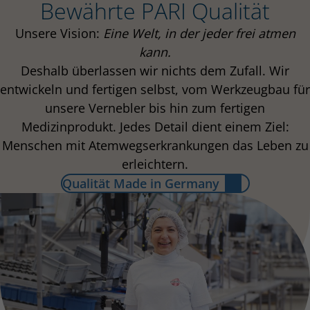
Bewährte PARI Qualität
Die Bronchiolitis ist eine häufige
Atemwegserkrankung bei Säuglingen und Kindern.
Mehr zu Bronchitis
Unsere Vision:
Eine Welt, in der jeder frei atmen
Mehr zu Sinusitis
kann.
Deshalb überlassen wir nichts dem Zufall. Wir
Mehr zu Bronchiolitis
entwickeln und fertigen selbst, vom Werkzeugbau für
unsere Vernebler bis hin zum fertigen
Medizinprodukt. Jedes Detail dient einem Ziel:
Menschen mit Atemwegserkrankungen das Leben zu
erleichtern.
Qualität Made in Germany