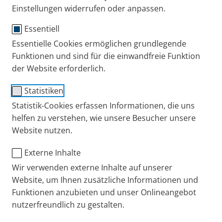
Wir atmen mehr als 20.000 mal am Tag ein und aus.
Einstellungen widerrufen oder anpassen.
Ganz selbstverständlich. Bis es zur Herausforderung
Essentiell
wird. Genau deshalb arbeiten wir kontinuierlich
daran, die
Therapie von Atemwegserkrankungen
Essentielle Cookies ermöglichen grundlegende
weiterzuentwickeln, für
Funktionen und sind für die einwandfreie Funktion
Patienten, Angehörige
und
der Website erforderlich.
die
Fachleute
, die sich um sie kümmern. Unser
Anspruch: Produkte, Services und verständliche
Statistiken
Informationen von hoher Qualität.
Statistik-Cookies erfassen Informationen, die uns
helfen zu verstehen, wie unsere Besucher unsere
Website nutzen.
Externe Inhalte
Wir verwenden externe Inhalte auf unserer
Website, um Ihnen zusätzliche Informationen und
Funktionen anzubieten und unser Onlineangebot
nutzerfreundlich zu gestalten.