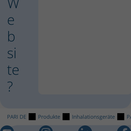
W
e
b
si
te
?
PARI DE
Produkte
Inhalationsgeräte
P