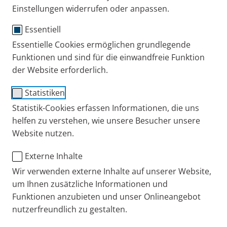
Einstellungen widerrufen oder anpassen.
Essentiell
Essentielle Cookies ermöglichen grundlegende
Funktionen und sind für die einwandfreie Funktion
®
PARI BOY
free mobiles
der Website erforderlich.
Inhalationsgerät
Statistiken
Statistik-Cookies erfassen Informationen, die uns
Zur Inhalation von Salzlösungen, Ectoin-haltigen
helfen zu verstehen, wie unsere Besucher unsere
Inhalationslösungen sowie zur Verneblung
Website nutzen.
zugelassener Medikamente. Für Babys, Kinder und
Erwachsene mit akuten oder chronischen
Externe Inhalte
Atemwegserkrankungen wie Bronchitis, Asthma und
Wir verwenden externe Inhalte auf unserer Website,
COPD.
um Ihnen zusätzliche Informationen und
Funktionen anzubieten und unser Onlineangebot
Schnell und effizient
nutzerfreundlich zu gestalten.
Nahezu geräuschlos – für Baby und Kind