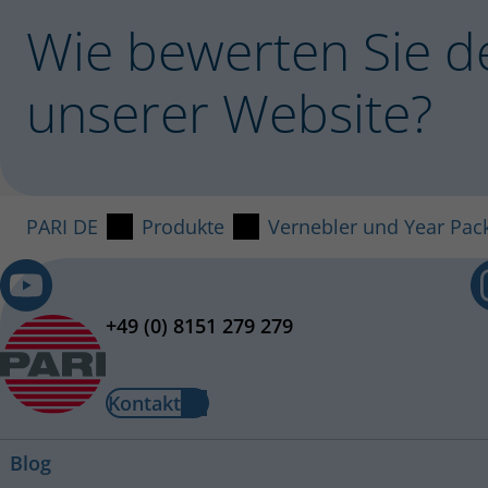
Wie bewerten Sie d
PARI Mundstück universell
Bestell-Nr.: 022E3050
unserer Website?
PZN: 00078574
Alle Ersatzteile sind in Deutschland im Fachhandel und i
anderen Ländern können die PARI Artikel über unseren j
bezogen werden.
PARI DE
Produkte
Vernebler und Year Pac
+49 (0) 8151 279 279
Kontakt
Blog