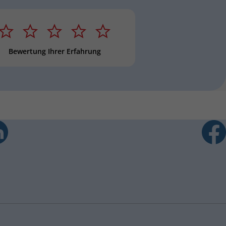
 Stern
2 Sterne
3 Sterne
4 Sterne
5 Sterne
Sternebewertung
Bewertung Ihrer Erfahrung