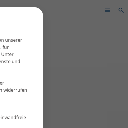
✕
on unserer
. für
 Unter
ienste und
er
en widerrufen
einwandfreie