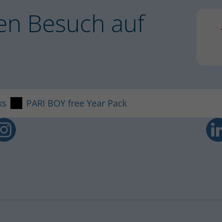
en Besuch auf
1
n der Apotheke erhältlich. In allen
eweiligen PARI Vertreter direkt vor Ort
ks
PARI BOY free Year Pack