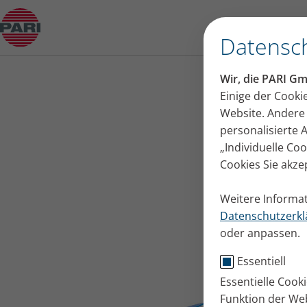
eFlow Technology Vernebler
Öffne Untermenü
Datensch
Wir, die PARI G
Einige der Cooki
Website. Andere 
personalisierte
„Individuelle Co
Cookies Sie akze
Weitere Informat
Datenschutzerkl
oder anpassen.
Essentiell
Essentielle Cook
Funktion der Web