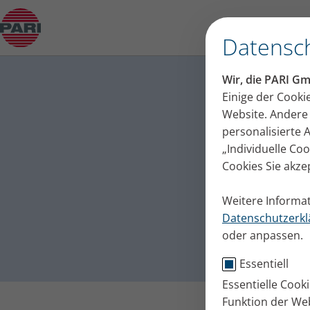
Sinubronchitis
Datensch
PARI – 
Wir, die PARI G
Unterst
Einige der Cooki
Website. Andere 
Inhalationsgerä
personalisierte
„Individuelle Co
Cookies Sie akze
Weitere Informat
Datenschutzerkl
oder anpassen.
Essentiell
Essentielle Cook
Funktion der Web