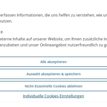
ionstherapie. Unsere speziellen
rkrankungen zuverlässige
s erfassen Informationen, die uns helfen zu verstehen, wie 
nutzen.
 Inhalations-Experte haben wir
ie gesamte Bandbreite an
te
Krankheitsbilder und
terne Inhalte auf unserer Website, um Ihnen zusätzliche 
anzubieten und unser Onlineangebot nutzerfreundlich zu ge
nn Inhalation
Alle akzeptieren
Auswahl akzeptieren & speichern
Nicht-Essentielle Cookies ablehnen
Dabei führt eine Verengung der
Individuelle Cookies-Einstellungen
urf kommen.
fwechselkrankheit.