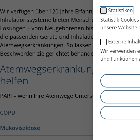
Statistiken
Wir verfügen über 120 Jahre Erfahrung in der Inhalat
Inhalationssysteme bieten Menschen mit Atemwegse
Statistik-Cookie
unsere Website 
Lösungen – vom Neugeborenen bis zum Senioren. Als
die passenden Geräte und Inhalationslösungen für d
Externe Inhal
Atemwegs­erkrankungen. So lassen sich vielfältigste 
Wir verwenden ex
Beschwerden zielgerichtet behandeln und lindern.
und Funktionen 
Atemwegserkrankun­gen – So ka
helfen
PARI – wenn Ihre Atemwege Unterstützung brauchen
COPD
COPD ist eine dauerhafte Erkrankung der Atemwege. 
Mukoviszidose
Bronchien zu Atemnot, es kann zu Husten und Ausw
Die Mukoviszidose ist eine seltene, angeborene Stof