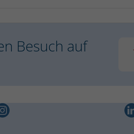
reten einer
ronchitis.
en Besuch auf
1