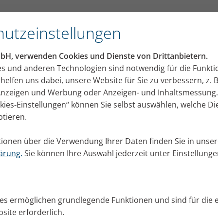
utzeinstellungen
wenn Ihre Atemwege
mbH, verwenden Cookies und Dienste von Drittanbietern.
ützung brauchen
es und anderen Technologien sind notwendig für die Funkti
helfen uns dabei, unsere Website für Sie zu verbessern, z. B
te von PARI – gezielte Unterstützung für Ihre Beschw
 Anzeigen und Werbung oder Anzeigen- und Inhaltsmessung.
okies-Einstellungen“ können Sie selbst auswählen, welche D
ptieren.
ionen über die Verwendung Ihrer Daten finden Sie in unser
ärung.
Sie können Ihre Auswahl jederzeit unter Einstellung
ies ermöglichen grundlegende Funktionen und sind für die 
site erforderlich.