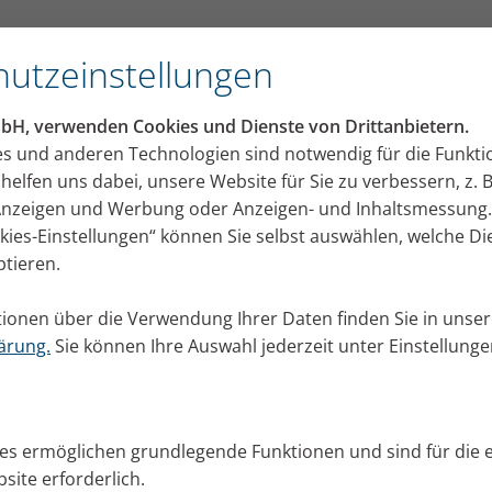
om Physiotherapeuten
utzeinstellungen
mbH, verwenden Cookies und Dienste von Drittanbietern.
hung der Lunge – Übunge
es und anderen Technologien sind notwendig für die Funkti
helfen uns dabei, unsere Website für Sie zu verbessern, z. B
om Physiotherapeuten
e?
 Anzeigen und Werbung oder Anzeigen- und Inhaltsmessung.
okies-Einstellungen“ können Sie selbst auswählen, welche D
ner Überblähung der Lunge sind typisch für COPD, M
ptieren.
tem Verlauf auch bei Asthma sowie PCD. Physiothera
ie Patienten ihre Lunge entblähen können.
ionen über die Verwendung Ihrer Daten finden Sie in unser
er 2025
ärung.
Sie können Ihre Auswahl jederzeit unter Einstellung
ies ermöglichen grundlegende Funktionen und sind für die 
site erforderlich.