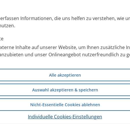
s erfassen Informationen, die uns helfen zu verstehen, wie 
nutzen.
te
terne Inhalte auf unserer Website, um Ihnen zusätzliche 
anzubieten und unser Onlineangebot nutzerfreundlich zu ge
Alle akzeptieren
Auswahl akzeptieren & speichern
ma
oder
Primärer Ciliärer
ieren zu einer Überblähung der
Nicht-Essentielle Cookies ablehnen
 regulär immer in der Lunge
Individuelle Cookies-Einstellungen
ie verbrauchte Luft nicht
 nimmt nicht am Gasaustausch