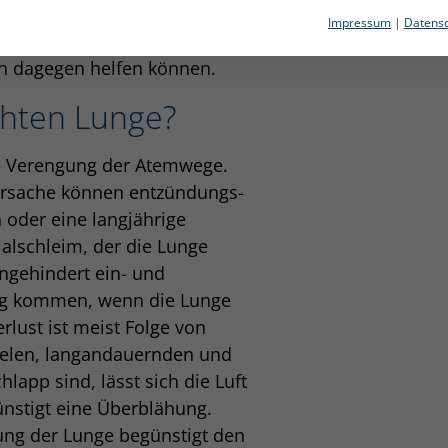
g kurzatmig und können sogar
Impressum
|
Datensc
ies Ziegler erklärt, wie es zu
n dagegen helfen können.
ähten Lunge?
ne Verengung der Atemwege.
Ursache können entzündungs-
 oder eine langjährige
alschleim, der die Lunge
ungehindert ein- und
ng kommen, wenn die Lunge
verlust ist meist Folge von
ielen, langandauernden und
app sind, lässt sich die Luft
ünstigt eine Überblähung.
ung der Lunge begünstigt den