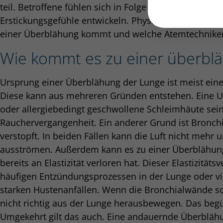
teil. Betroffene fühlen sich in Folge der Überblähun
Erstickungsgefühle entwickeln. Physiotherapeutin Marl
einer Überblähung kommt und welche Atemtechnike
Wie kommt es zu einer überbl
Ursprung einer Überblähung der Lunge ist meist ei
Diese kann aus mehreren Gründen entstehen. Eine 
oder allergiebedingt geschwollene Schleimhäute sein
Rauchervergangenheit. Ein anderer Grund ist Bronchi
verstopft. In beiden Fällen kann die Luft nicht mehr 
ausströmen. Außerdem kann es zu einer Überblähu
bereits an Elastizität verloren hat. Dieser Elastizitäts
häufigen Entzündungsprozessen in der Lunge oder v
starken Hustenanfällen. Wenn die Bronchialwände schl
nicht richtig aus der Lunge herausbewegen. Das beg
Umgekehrt gilt das auch. Eine andauernde Überbläh