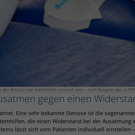
er Einsatz von Atemhilfen sinnvoll sein – zum Beispiel das O-PEP 
usatmen gegen einen Widersta
atmet. Eine sehr bekannte Stenose ist die sogenannt
temhilfen, die einen Widerstand bei der Ausatmung 
tems lässt sich vom Patienten individuell einstelle