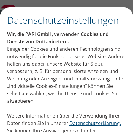
Kategorien
✕
Datenschutzeinstellungen
Kategorien
Wir, die PARI GmbH, verwenden Cookies und
Erkältung + Husten
Asthma
COPD
Mukoviszidose
Dienste von Drittanbietern.
Beiträge aus der
Einige der Cookies und anderen Technologien sind
notwendig für die Funktion unserer Website. Andere
Kategorie: COPD
helfen uns dabei, unsere Website für Sie zu
verbessern, z. B. für personalisierte Anzeigen und
Werbung oder Anzeigen- und Inhaltsmessung. Unter
Die Abkürzung COPD steht für chronic obstructive
„Individuelle Cookies-Einstellungen“ können Sie
pulmonary disease, was auf Deutsch chronisch
selbst auswählen, welche Dienste und Cookies Sie
obstruktive Lungenerkrankung bedeutet. Bei dieser
akzeptieren.
Erkrankung sind die Atemwege chronisch entzündet
und verengt. Sie ist nicht heilbar. Hier finden Sie alle
Weitere Informationen über die Verwendung Ihrer
Blog-Beiträge rund um das Thema COPD.
Daten finden Sie in unserer
Datenschutzerklärung.
Sie können Ihre Auswahl jederzeit unter