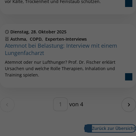
vor Kälte, Trockenheit und Feinstaub schützen.
Publiziert
Dienstag, 28. Oktober 2025
Kategorien
Asthma
COPD
Experten-Interviews
Atemnot bei Belastung: Interview mit einem
Lungenfacharzt
Atemnot oder nur Lufthunger? Prof. Dr. Fischer erklärt
Ursachen und welche Rolle Therapien, Inhalation und
Training spielen.
Blätterfunktion – geben Sie eine
ite
von 4
Nä
Zurück zur Übersicht