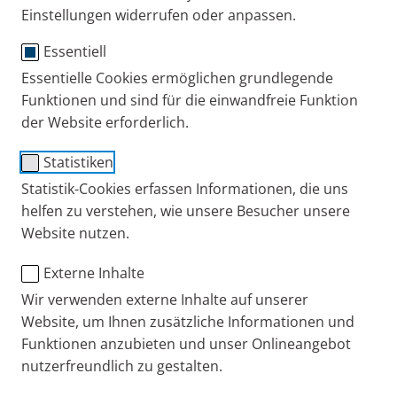
Einstellungen widerrufen oder anpassen.
Publiziert
Dienstag, 04. August 2026
Essentiell
Kategorien
COPD
Erfahrungsberichte
Kein Urlaub mit COPD? Eine Betroffene über
Essentielle Cookies ermöglichen grundlegende
Gründe & Alternativen
Funktionen und sind für die einwandfreie Funktion
Monika lebt mit COPD GOLD 3. Deswegen verzichtet sie
der Website erforderlich.
auf Reisen. Im Interview erzählt sie, warum und wie sie
sich das Urlaubsgefühl nach Hause holt.
Statistiken
Statistik-Cookies erfassen Informationen, die uns
helfen zu verstehen, wie unsere Besucher unsere
Website nutzen.
Publiziert
Dienstag, 14. Juli 2026
Kategorien
Asthma
COPD
Experten-Interviews
Externe Inhalte
Atemprobleme im Sommer: Lungenfacharzt
Wir verwenden externe Inhalte auf unserer
Prof. Fischer erklärt
Website, um Ihnen zusätzliche Informationen und
Hitze, Ozon und Pollen können die Atemwege belasten.
Funktionen anzubieten und unser Onlineangebot
Lungenarzt Prof. Dr. Fischer erklärt, warum und wie Sie
nutzerfreundlich zu gestalten.
Beschwerden mindern oder vorbeugen können.