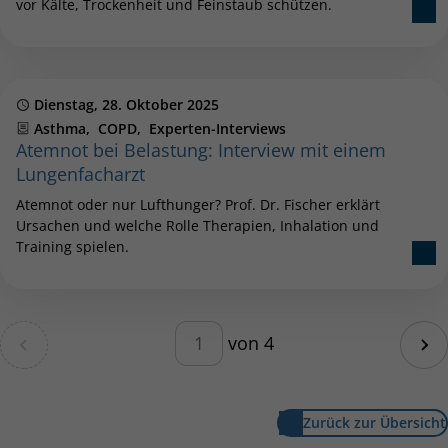
vor Kälte, Trockenheit und Feinstaub schützen.
Publiziert
Dienstag, 28. Oktober 2025
Kategorien
Asthma
COPD
Experten-Interviews
Atemnot bei Belastung: Interview mit einem
Lungenfacharzt
Atemnot oder nur Lufthunger? Prof. Dr. Fischer erklärt
Ursachen und welche Rolle Therapien, Inhalation und
Training spielen.
Blätterfunktion – geben Sie eine
ite
von 4
Nä
Zurück zur Übersicht