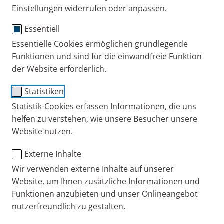
Einstellungen widerrufen oder anpassen.
Publiziert
Dienstag, 04. August 2026
Essentiell
Kategorien
COPD
Erfahrungsberichte
Kein Urlaub mit COPD? Eine Betroffene über
Essentielle Cookies ermöglichen grundlegende
Gründe & Alternativen
Funktionen und sind für die einwandfreie Funktion
Monika lebt mit COPD GOLD 3. Deswegen verzichtet sie
der Website erforderlich.
auf Reisen. Im Interview erzählt sie, warum und wie sie
sich das Urlaubsgefühl nach Hause holt.
Statistiken
Statistik-Cookies erfassen Informationen, die uns
helfen zu verstehen, wie unsere Besucher unsere
Website nutzen.
Publiziert
Dienstag, 14. Juli 2026
Kategorien
Asthma
COPD
Experten-Interviews
Externe Inhalte
Atemprobleme im Sommer: Lungenfacharzt
Wir verwenden externe Inhalte auf unserer
Prof. Fischer erklärt
Website, um Ihnen zusätzliche Informationen und
Hitze, Ozon und Pollen können die Atemwege belasten.
Funktionen anzubieten und unser Onlineangebot
Lungenarzt Prof. Dr. Fischer erklärt, warum und wie Sie
nutzerfreundlich zu gestalten.
Beschwerden mindern oder vorbeugen können.