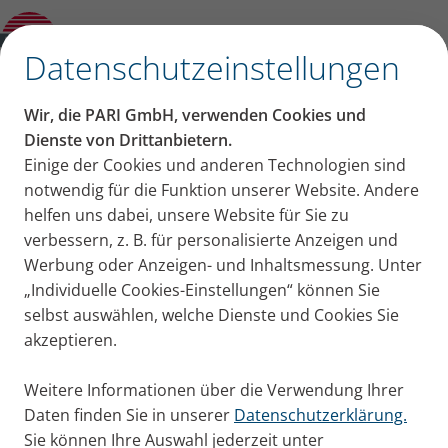
Kategorien
✕
Datenschutzeinstellungen
Kategorien
Wir, die PARI GmbH, verwenden Cookies und
Erkältung + Husten
Asthma
COPD
Mukoviszidose
Dienste von Drittanbietern.
Beiträge aus der
Einige der Cookies und anderen Technologien sind
notwendig für die Funktion unserer Website. Andere
Kategorie: COPD
helfen uns dabei, unsere Website für Sie zu
verbessern, z. B. für personalisierte Anzeigen und
Werbung oder Anzeigen- und Inhaltsmessung. Unter
Die Abkürzung COPD steht für chronic obstructive
„Individuelle Cookies-Einstellungen“ können Sie
pulmonary disease, was auf Deutsch chronisch
selbst auswählen, welche Dienste und Cookies Sie
obstruktive Lungenerkrankung bedeutet. Bei dieser
akzeptieren.
Erkrankung sind die Atemwege chronisch entzündet
und verengt. Sie ist nicht heilbar. Hier finden Sie alle
Weitere Informationen über die Verwendung Ihrer
Blog-Beiträge rund um das Thema COPD.
Daten finden Sie in unserer
Datenschutzerklärung.
Sie können Ihre Auswahl jederzeit unter