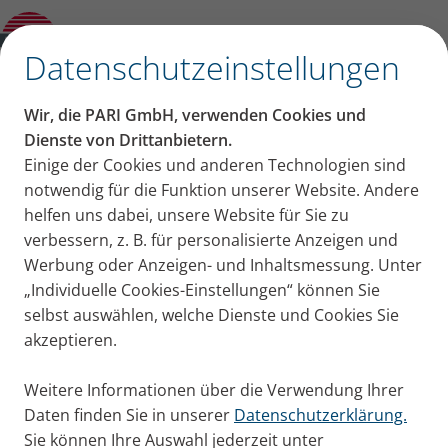
Kategorien
✕
Datenschutzeinstellungen
Kategorien
Wir, die PARI GmbH, verwenden Cookies und
Erkältung + Husten
Asthma
COPD
Mukoviszidose
Dienste von Drittanbietern.
Beiträge aus der
Einige der Cookies und anderen Technologien sind
notwendig für die Funktion unserer Website. Andere
Kategorie: COPD
helfen uns dabei, unsere Website für Sie zu
verbessern, z. B. für personalisierte Anzeigen und
Werbung oder Anzeigen- und Inhaltsmessung. Unter
Die Abkürzung COPD steht für chronic obstructive
„Individuelle Cookies-Einstellungen“ können Sie
pulmonary disease, was auf Deutsch chronisch
selbst auswählen, welche Dienste und Cookies Sie
obstruktive Lungenerkrankung bedeutet. Bei dieser
akzeptieren.
Erkrankung sind die Atemwege chronisch entzündet
und verengt. Sie ist nicht heilbar. Hier finden Sie alle
Weitere Informationen über die Verwendung Ihrer
Blog-Beiträge rund um das Thema COPD.
Daten finden Sie in unserer
Datenschutzerklärung.
Sie können Ihre Auswahl jederzeit unter