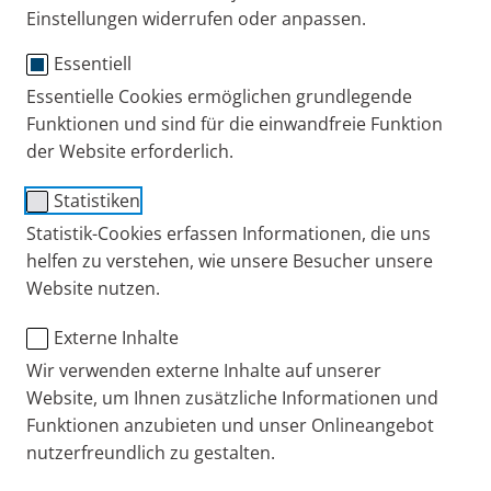
Einstellungen widerrufen oder anpassen.
Publiziert
Dienstag, 05. August 2025
Essentiell
Kategorien
COPD
Erkältung + Husten
Experten-Interviews
Tipps + Übungen
Essentielle Cookies ermöglichen grundlegende
Erkältungen bei COPD vorbeugen: Interview
Funktionen und sind für die einwandfreie Funktion
mit Lungenfacharzt Prof. Dr. Fischer
der Website erforderlich.
Atemwegsinfekte stellen für Menschen mit COPD ein
Risiko dar. Warum das so ist und wie COPD-Patienten
Statistiken
Erkältungen vermeiden können, erklärt Lungenfacharzt
Statistik-Cookies erfassen Informationen, die uns
Prof. Dr. Rainald Fischer.
helfen zu verstehen, wie unsere Besucher unsere
Website nutzen.
Externe Inhalte
Publiziert
Dienstag, 08. Juli 2025
Wir verwenden externe Inhalte auf unserer
Kategorien
COPD
Tipps + Übungen
5 häufige Probleme im Alltag von COPD-
Website, um Ihnen zusätzliche Informationen und
Patienten und wie sich diese lösen lassen
Funktionen anzubieten und unser Onlineangebot
nutzerfreundlich zu gestalten.
Die Erkrankung COPD, landläufig auch Raucherkrankheit
genannt, schränkt das Leben der Betroffenen ein. Hier