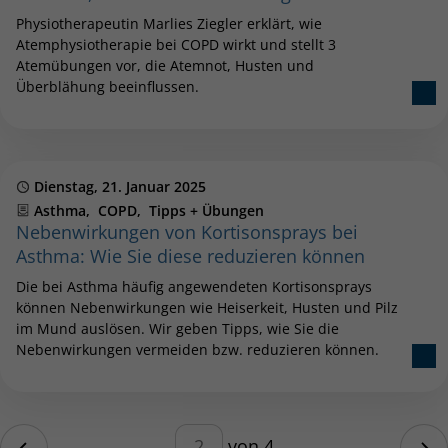
Physiotherapeutin Marlies Ziegler erklärt, wie
Atemphysiotherapie bei COPD wirkt und stellt 3
Atemübungen vor, die Atemnot, Husten und
Überblähung beeinflussen.
Publiziert
Dienstag, 21. Januar 2025
Kategorien
Asthma
COPD
Tipps + Übungen
Nebenwirkungen von Kortisonsprays bei
Asthma: Wie Sie diese reduzieren können
Die bei Asthma häufig angewendeten Kortisonsprays
können Nebenwirkungen wie Heiserkeit, Husten und Pilz
im Mund auslösen. Wir geben Tipps, wie Sie die
Nebenwirkungen vermeiden bzw. reduzieren können.
Blätterfunktion – geben Sie eine
ite
von 4