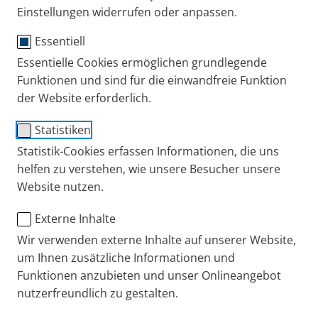
Publiziert
Di. 08. Juli 2025
Einstellungen widerrufen oder anpassen.
COPD
Tipps + Übungen
Essentiell
Essentielle Cookies ermöglichen grundlegende
Funktionen und sind für die einwandfreie Funktion
der Website erforderlich.
Statistiken
Statistik-Cookies erfassen Informationen, die uns
helfen zu verstehen, wie unsere Besucher unsere
Website nutzen.
Externe Inhalte
Die Erkrankung COPD, landläufig auch
Wir verwenden externe Inhalte auf unserer Website,
Raucherkrankheit genannt, verändert das Leben
um Ihnen zusätzliche Informationen und
stark. Wenn Sie mehr über Symptome,
Funktionen anzubieten und unser Onlineangebot
Krankheitsverlauf oder Behandlungsoptionen
nutzerfreundlich zu gestalten.
erfahren möchten, besuchen Sie unseren