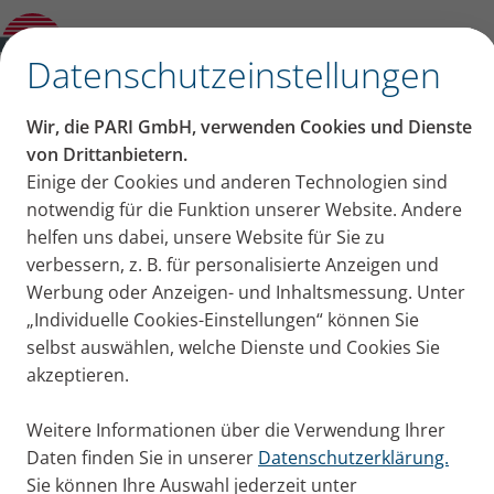
5 häufige Probleme im Alltag von COPD-
Patienten und wie sich diese lösen lassen
✕
Datenschutzeinstellungen
Inhalt auf dieser Seite
Wir, die PARI GmbH, verwenden Cookies und Dienste
5 häufige Probleme im
von Drittanbietern.
Einige der Cookies und anderen Technologien sind
1. COPD-Alltagsproblem: Putzen
Alltag von COPD-
notwendig für die Funktion unserer Website. Andere
2. COPD-Alltagsproblem: Einkäufe
erledigen
helfen uns dabei, unsere Website für Sie zu
Patienten und wie sich
3. COPD-Alltagsproblem: Weite Wege und
verbessern, z. B. für personalisierte Anzeigen und
Strecken zurücklegen
Werbung oder Anzeigen- und Inhaltsmessung. Unter
diese lösen lassen
4. COPD-Alltagsproblem: Treppensteigen
„Individuelle Cookies-Einstellungen“ können Sie
5. COPD-Alltagsproblem: Atemnot,
selbst auswählen, welche Dienste und Cookies Sie
Die Erkrankung COPD, landläufig auch
Panikattacken und Husten in der
akzeptieren.
Raucherkrankheit genannt, schränkt das Leben der
Öffentlichkeit
Betroffenen ein. Hier lesen Sie fünf häufige
Weitere Informationen über die Verwendung Ihrer
Probleme von COPD-Patienten im Alltag und wie sie
Daten finden Sie in unserer
Datenschutzerklärung.
damit umgehen.
Sie können Ihre Auswahl jederzeit unter