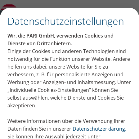
Kategorien
✕
Datenschutzeinstellungen
Kategorien
Wir, die PARI GmbH, verwenden Cookies und
Erkältung + Husten
Asthma
COPD
Mukoviszidose
Dienste von Drittanbietern.
Beiträge aus der
Einige der Cookies und anderen Technologien sind
notwendig für die Funktion unserer Website. Andere
Kategorie: COPD
helfen uns dabei, unsere Website für Sie zu
verbessern, z. B. für personalisierte Anzeigen und
Werbung oder Anzeigen- und Inhaltsmessung. Unter
Die Abkürzung COPD steht für chronic obstructive
„Individuelle Cookies-Einstellungen“ können Sie
pulmonary disease, was auf Deutsch chronisch
selbst auswählen, welche Dienste und Cookies Sie
obstruktive Lungenerkrankung bedeutet. Bei dieser
akzeptieren.
Erkrankung sind die Atemwege chronisch entzündet
und verengt. Sie ist nicht heilbar. Hier finden Sie alle
Weitere Informationen über die Verwendung Ihrer
Blog-Beiträge rund um das Thema COPD.
Daten finden Sie in unserer
Datenschutzerklärung.
Sie können Ihre Auswahl jederzeit unter