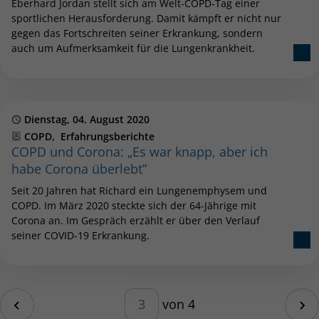
Eberhard Jordan stellt sich am Welt-COPD-Tag einer
sportlichen Herausforderung. Damit kämpft er nicht nur
gegen das Fortschreiten seiner Erkrankung, sondern
auch um Aufmerksamkeit für die Lungenkrankheit.
Publiziert
Dienstag, 04. August 2020
Kategorien
COPD
Erfahrungsberichte
COPD und Corona: „Es war knapp, aber ich
habe Corona überlebt”
Seit 20 Jahren hat Richard ein Lungenemphysem und
COPD. Im März 2020 steckte sich der 64-Jährige mit
Corona an. Im Gespräch erzählt er über den Verlauf
seiner COVID-19 Erkrankung.
Blätterfunktion – geben Sie eine
ite
von 4
Nä