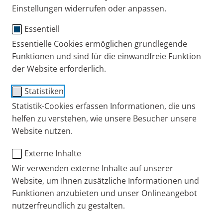
Einstellungen widerrufen oder anpassen.
Publiziert
Montag, 07. Oktober 2024
Essentiell
Kategorien
Asthma
COPD
Tipps + Übungen
So bleibt der Spacer für die Inhalation
Essentielle Cookies ermöglichen grundlegende
hygienisch: Reinigung und Pflege
Funktionen und sind für die einwandfreie Funktion
Hygiene und Reinigung spielen bei der regelmäßigen
der Website erforderlich.
Nutzung eines Spacers eine wichtige Rolle. Wir zeigen
Ihnen, wie Sie diesen richtig pflegen und so
Statistiken
unerwünschte Keime oder Verunreinigungen möglichst
Statistik-Cookies erfassen Informationen, die uns
vermeiden.
helfen zu verstehen, wie unsere Besucher unsere
Website nutzen.
Externe Inhalte
Publiziert
Donnerstag, 13. Juni 2024
Wir verwenden externe Inhalte auf unserer
Kategorien
Asthma
COPD
Tipps + Übungen
Spacer bei Asthma- & COPD-Sprays:
Website, um Ihnen zusätzliche Informationen und
Inhalierhilfe richtig nutzen & von Vorteilen
Funktionen anzubieten und unser Onlineangebot
profitieren
nutzerfreundlich zu gestalten.
Eine Inhalierhilfe, ein sogenannter Spacer, hat für die