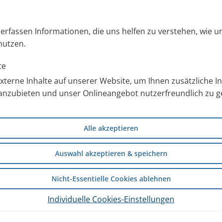
s erfassen Informationen, die uns helfen zu verstehen, wie 
nutzen.
te
terne Inhalte auf unserer Website, um Ihnen zusätzliche 
anzubieten und unser Onlineangebot nutzerfreundlich zu ge
 mit der Sie Schleim, der sich
Alle akzeptieren
) befindet, heraus befördern
Auswahl akzeptieren & speichern
Nicht-Essentielle Cookies ablehnen
en vermeiden
Individuelle Cookies-Einstellungen
die Lunge schädigen. Deswegen