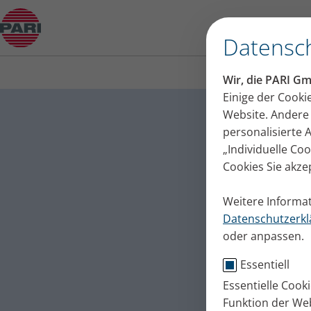
Huffing: Die Atemtechnik kurz erklärt
Datensch
Wir, die PARI G
Huffing:
Einige der Cooki
Website. Andere 
Huffing ist eine
personalisierte
Husten Schleim 
„Individuelle Co
Publiziert
Do. 21. Juli 2022
Cookies Sie akze
Tipps + Übungen
Weitere Informat
Datenschutzerkl
oder anpassen.
Essentiell
Essentielle Cook
Funktion der Web