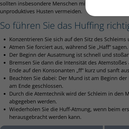
sollten insbesondere Menschen mit chronischen Lu
unproduktives Husten vermeiden.
So führen Sie das Huffing richti
Konzentrieren Sie sich auf den Sitz des Schleims 
Atmen Sie forciert aus, während Sie „Haff“ sagen.
Der Beginn der Ausatmung ist schnell und stoßart
Bremsen Sie dann die Intensität des Atemstoßes
Ende auf den Konsonanten „ff“ kurz und sanft aus
Beachten Sie dabei: Der Mund ist am Beginn der 
am Ende geschlossen.
Durch die Atemtechnik wird der Schleim in den M
abgegeben werden.
Wiederholen Sie die Huff-Atmung, wenn beim ers
herausgebracht werden kann.