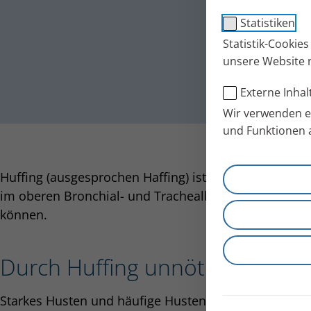
Statistiken
Statistik-Cookie
unsere Website 
Externe Inhal
Wir verwenden ex
und Funktionen 
Huffing (ausgesprochen Haffing) ist eine Atemtechnik,
im oberen Bronchial- und Trachealbereich (Luftröhre
können.
Durch Huffing unnötiges Hust
Starkes Husten und häufige Hustenattacken können 