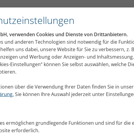
utzeinstellungen
mbH, verwenden Cookies und Dienste von Drittanbietern.
 Die Atemtechnik kurz erkl
es und anderen Technologien sind notwendig für die Funkti
helfen uns dabei, unsere Website für Sie zu verbessern, z. B
 Atemtechnik, mit der Sie aus der Luftröhre ohne ang
 Anzeigen und Werbung oder Anzeigen- und Inhaltsmessung.
herausbefördern können. Wir erklären Ihnen, wie es 
okies-Einstellungen“ können Sie selbst auswählen, welche D
ptieren.
ionen über die Verwendung Ihrer Daten finden Sie in unser
ärung.
Sie können Ihre Auswahl jederzeit unter Einstellung
ies ermöglichen grundlegende Funktionen und sind für die 
site erforderlich.