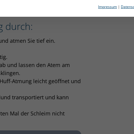
ngenerkrankungen häufiges und
Impressum
|
Datensc
g durch:
und atmen Sie tief ein.
ig.
 ab und lassen den Atem am
klingen.
Huff-Atmung leicht geöffnet und
und transportiert und kann
ten Mal der Schleim nicht