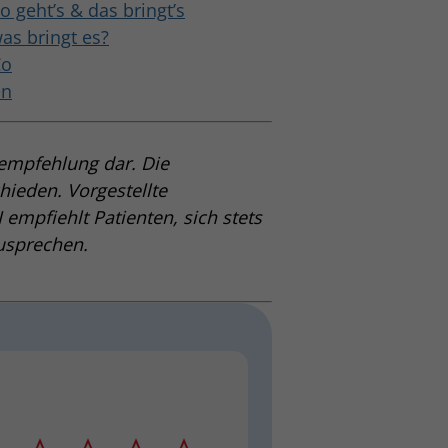
o geht’s & das bringt’s
as bringt es?
Co
en
eempfehlung dar. Die
hieden. Vorgestellte
 empfiehlt Patienten, sich stets
usprechen.
tern
2 Sterne
3 Sterne
4 Sterne
5 Sterne