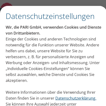
Schwangerschaft von Hebamme Maren
Leerhoff
✕
Datenschutzeinstellungen
Inhalt auf dieser Seite
Wir, die PARI GmbH, verwenden Cookies und Dienste
Tipps für die
von Drittanbietern.
Einige der Cookies und anderen Technologien sind
Tipp 1: Frische Luft und Bewegung
Erkältungszeit in der
notwendig für die Funktion unserer Website. Andere
Tipp 2: Inhalieren von isotoner Salzlösung
Tipp 3: Über Medikamente informieren
helfen uns dabei, unsere Website für Sie zu
Schwangerschaft von
Tipp 4: Gesunde und ausgewogene
verbessern, z. B. für personalisierte Anzeigen und
Ernährung
Werbung oder Anzeigen- und Inhaltsmessung. Unter
Hebamme Maren
„Individuelle Cookies-Einstellungen“ können Sie
Leerhoff
selbst auswählen, welche Dienste und Cookies Sie
akzeptieren.
In der Schwangerschaft möchte man nur das
Weitere Informationen über die Verwendung Ihrer
Nötigste nehmen, wenn man krank ist. Denn man
Daten finden Sie in unserer
Datenschutzerklärung.
denkt stets für eine Person mehr mit. Da braucht es
Sie können Ihre Auswahl jederzeit unter
gute Alternativen, die nebenwirkungsarm und