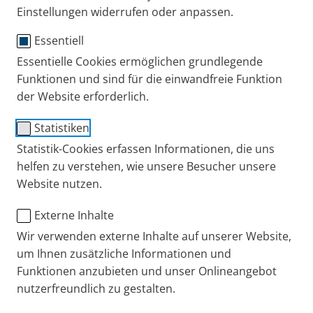
Einstellungen widerrufen oder anpassen.
effektiv sind. Hier finden Sie Tipps von der
Hebamme.
Essentiell
Publiziert
Do. 15. Februar 2024
Essentielle Cookies ermöglichen grundlegende
Funktionen und sind für die einwandfreie Funktion
Eltern + Kind
Erkältung + Husten
Experten-Interview
der Website erforderlich.
Statistiken
Statistik-Cookies erfassen Informationen, die uns
helfen zu verstehen, wie unsere Besucher unsere
Website nutzen.
Externe Inhalte
Wir verwenden externe Inhalte auf unserer Website,
um Ihnen zusätzliche Informationen und
Funktionen anzubieten und unser Onlineangebot
In der Schwangerschaft möchte man nur das
nutzerfreundlich zu gestalten.
Nötigste nehmen, wenn man krank ist. Denn man
denkt stets für eine Person mehr mit. Ebenso bringt