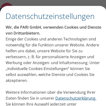
„Inhalieren pflegt meine Stimme“: Sänger
Leon Singer im Interview
✕
Datenschutzeinstellungen
Wir, die PARI GmbH, verwenden Cookies und Dienste
„Inhalieren pflegt meine
von Drittanbietern.
Einige der Cookies und anderen Technologien sind
Stimme“: Sänger Leon
notwendig für die Funktion unserer Website. Andere
helfen uns dabei, unsere Website für Sie zu
Singer im Interview
verbessern, z. B. für personalisierte Anzeigen und
Werbung oder Anzeigen- und Inhaltsmessung. Unter
Leon Singer ist professioneller Sänger und
„Individuelle Cookies-Einstellungen“ können Sie
Gesangslehrer. Wir haben mit ihm über seine
selbst auswählen, welche Dienste und Cookies Sie
Erfahrungen mit dem Inhalieren gesprochen.
akzeptieren.
Publiziert
Di. 18. April 2023
Weitere Informationen über die Verwendung Ihrer
Erfahrungsberichte
Daten finden Sie in unserer
Datenschutzerklärung.
Sie können Ihre Auswahl jederzeit unter