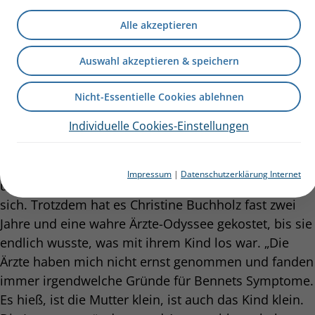
über ihre Erfahrungen gesprochen: Wie war ihr Weg
zur Diagnosestellung? Wie sind sie mit der schweren
Alle akzeptieren
Diagnose
umgegangen und was hat ihnen geholfen,
die Mukoviszidose zu akzeptieren? Die Bilanz: Nach
Auswahl akzeptieren & speichern
einem emotionalen Tal kehren Hoffnung,
Gelassenheit und Freude ins Leben zurück.
Nicht-Essentielle Cookies ablehnen
Individuelle Cookies-Einstellungen
Bennet war ein Jahr und neun Monate alt, als bei
ihm per Schweißtest Mukoviszidose diagnostiziert
wurde. Er war sehr zierlich, viel zu klein für sein Alter
Impressum
|
Datenschutzerklärung Internet
und hatte auch schon eine Lungenentzündung hinter
sich. Trotzdem hat es Christine Buchholz fast zwei
Jahre und eine wahre Ärzte-Odyssee gekostet, bis sie
endlich wusste, was mit ihrem Kind los war. „Die
Ärzte haben mich nicht ernst genommen und fanden
immer irgendwelche Gründe für Bennets Symptome.
Es hieß, ist die Mutter klein, ist auch das Kind klein.