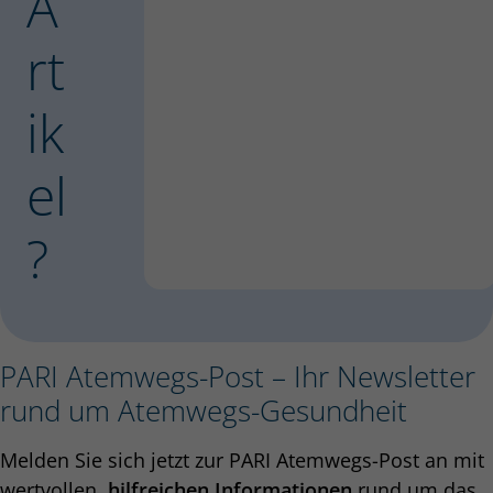
A
rt
ik
el
?
PARI Atemwegs-Post – Ihr Newsletter
rund um Atemwegs-Gesundheit
Melden Sie sich jetzt zur PARI Atemwegs-Post an mit
wertvollen,
hilfreichen Informationen
rund um das