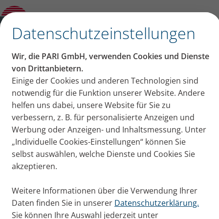
Mein Kind hat Mukoviszidose – Wie Eltern
mit der Diagnose umgehen
✕
Datenschutzeinstellungen
Wir, die PARI GmbH, verwenden Cookies und Dienste
Mein Kind hat
von Drittanbietern.
Einige der Cookies und anderen Technologien sind
Mukoviszidose – Wie
notwendig für die Funktion unserer Website. Andere
helfen uns dabei, unsere Website für Sie zu
Eltern mit der Diagnose
verbessern, z. B. für personalisierte Anzeigen und
Werbung oder Anzeigen- und Inhaltsmessung. Unter
umgehen
„Individuelle Cookies-Einstellungen“ können Sie
selbst auswählen, welche Dienste und Cookies Sie
Wird bei einem Kind Mukoviszidose diagnostiziert,
akzeptieren.
gehen Eltern meist durch ein Tief. Drei Familien
teilen ihre Erfahrung mit der Diagnose auf dem PARI
Weitere Informationen über die Verwendung Ihrer
Blog.
Daten finden Sie in unserer
Datenschutzerklärung.
Publiziert
Di. 30. April 2019
Sie können Ihre Auswahl jederzeit unter