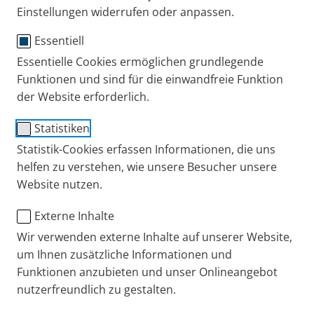
Einstellungen widerrufen oder anpassen.
Eltern + Kind
Erfahrungsberichte
Mukoviszidose
Essentiell
Essentielle Cookies ermöglichen grundlegende
Funktionen und sind für die einwandfreie Funktion
der Website erforderlich.
Statistiken
Statistik-Cookies erfassen Informationen, die uns
helfen zu verstehen, wie unsere Besucher unsere
Website nutzen.
Wenn Eltern erfahren, dass ihr Kind an der
Externe Inhalte
unheilbaren Erbkrankheit
Mukoviszidose
(Cystische
Wir verwenden externe Inhalte auf unserer Website,
Fibrose/ CF) leidet, ist das meist ein Schock. Alles
um Ihnen zusätzliche Informationen und
sieht nach eingeschränkter Lebenswartung,
Funktionen anzubieten und unser Onlineangebot
umfangreicher Therapie und viel Leid aus. Wir haben
nutzerfreundlich zu gestalten.
mit Eltern von an Mukoviszidose erkrankten Kindern