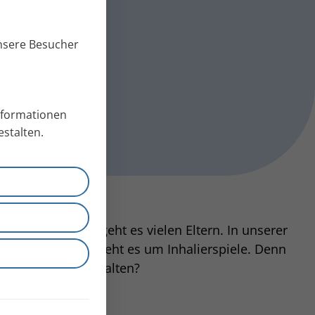
unsere Besucher
Informationen
stalten.
ennen Sie das? So geht es vielen Eltern. In unserer
ren können. Heute geht es um Inhalierspiele. Denn
s spielerisch gestalten?