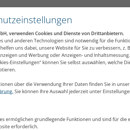
Blick
utzeinstellungen
mbH, verwenden Cookies und Dienste von Drittanbietern.
sch inhalieren: Alle Spieli
es und anderen Technologien sind notwendig für die Funkti
helfen uns dabei, unsere Website für Sie zu verbessern, z. B
ick
n
 Anzeigen und Werbung oder Anzeigen- und Inhaltsmessung.
okies-Einstellungen“ können Sie selbst auswählen, welche D
Inhalation Ihres Kindes mit Spielen kombinieren könn
ptieren.
leich mehr Spaß. Gleichzeitig lernt Ihr Kind eine tiefe
ionen über die Verwendung Ihrer Daten finden Sie in unser
ärung.
Sie können Ihre Auswahl jederzeit unter Einstellung
pps + Übungen
ies ermöglichen grundlegende Funktionen und sind für die 
site erforderlich.