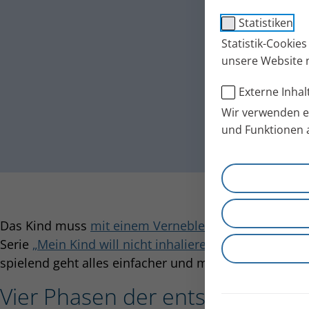
Statistiken
Statistik-Cookie
unsere Website 
Externe Inhal
Wir verwenden ex
und Funktionen 
Das Kind muss
mit einem Vernebler inhalieren
, hat 
Serie
„Mein Kind will nicht inhalieren“
stellen wir Ihn
spielend geht alles einfacher und macht mehr Spaß. 
Vier Phasen der entspannten 