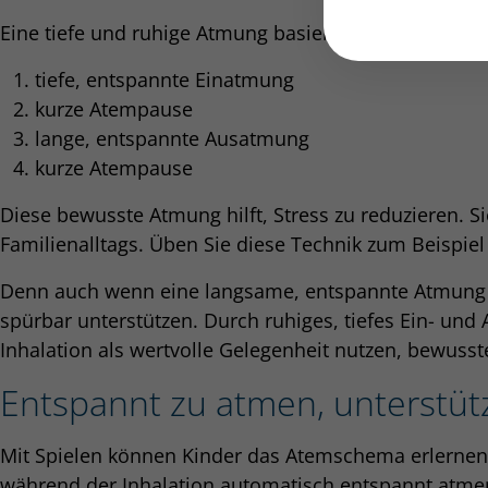
Eine tiefe und ruhige Atmung basiert grundsätzlich a
tiefe, entspannte Einatmung
kurze Atempause
lange, entspannte Ausatmung
kurze Atempause
Diese bewusste Atmung hilft, Stress zu reduzieren. S
Familienalltags. Üben Sie diese Technik zum Beispie
Denn auch wenn eine langsame, entspannte Atmung für
spürbar unterstützen. Durch ruhiges, tiefes Ein- und
Inhalation als wertvolle Gelegenheit nutzen, bewus
Entspannt zu atmen, unterstütz
Mit Spielen können Kinder das Atemschema erlernen 
während der Inhalation automatisch entspannt atme