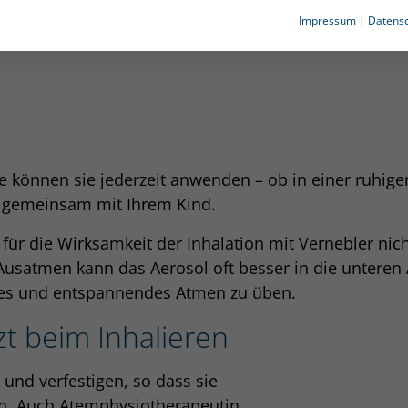
Impressum
|
Datensc
uf folgendem Ablauf:
ie können sie jederzeit anwenden – ob in einer ruhig
l gemeinsam mit Ihrem Kind.
 die Wirksamkeit der Inhalation mit Vernebler nicht 
 Ausatmen kann das Aerosol oft besser in die unteren
stes und entspannendes Atmen zu üben.
t beim Inhalieren
und verfestigen, so dass sie
n. Auch Atemphysiotherapeutin