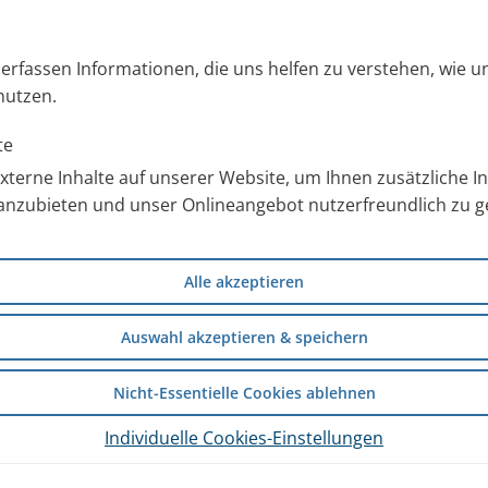
s erfassen Informationen, die uns helfen zu verstehen, wie 
nutzen.
te
terne Inhalte auf unserer Website, um Ihnen zusätzliche 
anzubieten und unser Onlineangebot nutzerfreundlich zu ge
Alle akzeptieren
Auswahl akzeptieren & speichern
aber keine Lust. Es streikt oder inhaliert schlampig. K
en Ideen vor, wie Sie Ihr Kind zur Inhalation motivie
Nicht-Essentielle Cookies ablehnen
Warum sollte man also nicht auch die Inhalation etwa
Individuelle Cookies-Einstellungen
Atmung