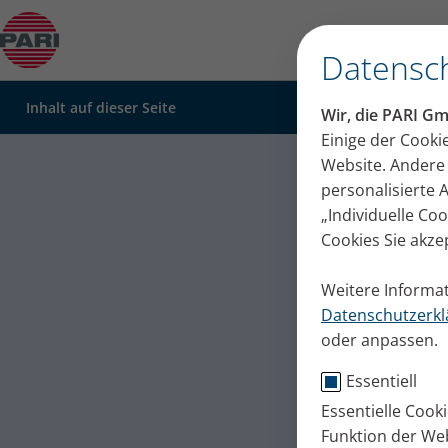
Spielerisch inhalieren: Alle Spielideen auf einen 
Datensch
Inhalt auf dieser Seite
Wir, die PARI G
Spieleri
Einige der Cooki
Website. Andere 
Vier Phasen der entspannten Atmung
einen Bl
Entspannt zu atmen, unterstützt beim Inhaliere
personalisierte
Vier einfache Atemspiele
„Individuelle Co
Ideen, wie Sie 
Cookies Sie akze
die Inhalation g
Atmung.
Weitere Informat
Publiziert
Di. 09. Juni 2026
Datenschutzerkl
oder anpassen.
Eltern + Kind
Ti
Essentiell
Essentielle Cook
Funktion der Web