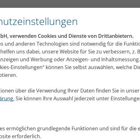
Kieselmann über Eltern-Kind-Konflikte bei der tägli
utzeinstellungen
mbH, verwenden Cookies und Dienste von Drittanbietern.
hema Inhalation: Physiothe
es und anderen Technologien sind notwendig für die Funkti
helfen uns dabei, unsere Website für Sie zu verbessern, z. B
eselmann über Eltern-Kind-
 Anzeigen und Werbung oder Anzeigen- und Inhaltsmessung.
okies-Einstellungen“ können Sie selbst auswählen, welche D
te bei der täglichen Atemt
ptieren.
gelmäßig inhalieren, kommt es in der Familie oft zu 
ionen über die Verwendung Ihrer Daten finden Sie in unser
 macht Atem-Physiotherapeutin Rita Kieselmann häufi
ärung.
Sie können Ihre Auswahl jederzeit unter Einstellung
ucht Betroffenen zu helfen.
perten-Interviews
Tipps + Übungen
Wissen
ies ermöglichen grundlegende Funktionen und sind für die 
site erforderlich.