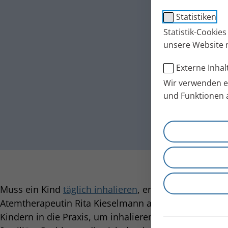
Statistiken
Statistik-Cookie
unsere Website 
Externe Inhal
Wir verwenden ex
und Funktionen 
Muss ein Kind
täglich inhalieren
, entstehen oft Konfl
Atemtherapeutin Rita Kieselmann aus Erfahrung. Eig
Kindern in die Praxis, um inhalieren zu erlernen. Dab