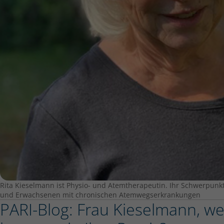
Rita Kieselmann ist Physio- und Atemtherapeutin. Ihr Schwerpunk
und Erwachsenen mit chronischen Atemwegserkrankungen
PARI-Blog: Frau Kieselmann, we