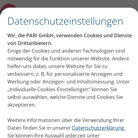
Der lange Weg zur Diagnose bei seltenen
Erkrankungen – Beispiel PCD
✕
Datenschutzeinstellungen
Inhalt auf dieser Seite
Wir, die PARI GmbH, verwenden Cookies und Dienste
Der lange Weg zur
von Drittanbietern.
Einige der Cookies und anderen Technologien sind
Seltene Erkrankung Primäre Ciliäre
Diagnose bei seltenen
notwendig für die Funktion unserer Website. Andere
Dyskinesie
Bei Seltenen Erkrankungen tappen Ärzte
helfen uns dabei, unsere Website für Sie zu
Erkrankungen – Beispiel
oft im Dunkeln
verbessern, z. B. für personalisierte Anzeigen und
Durch Glück und Zufall zur Diagnose PCD
Werbung oder Anzeigen- und Inhaltsmessung. Unter
PCD
Inhalation und Therapie führen zu
„Individuelle Cookies-Einstellungen“ können Sie
stabilem Gesundheitszustand
selbst auswählen, welche Dienste und Cookies Sie
Betroffene von seltenen Erkrankungen erhalten oft
akzeptieren.
erst nach einem langen Leidensweg die Diagnose.
Ein Erfahrungsbericht zweier Betroffener der
Weitere Informationen über die Verwendung Ihrer
Erbkrankheit PCD.
Daten finden Sie in unserer
Datenschutzerklärung.
Publiziert
Di. 01. Dezember 2020
Sie können Ihre Auswahl jederzeit unter