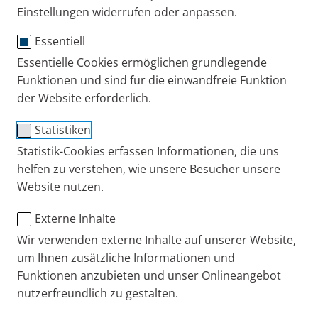
Einstellungen widerrufen oder anpassen.
Erfahrungsberichte
Wissen
Essentiell
Essentielle Cookies ermöglichen grundlegende
Funktionen und sind für die einwandfreie Funktion
der Website erforderlich.
Statistiken
Statistik-Cookies erfassen Informationen, die uns
helfen zu verstehen, wie unsere Besucher unsere
Website nutzen.
Menschen, die an einer seltenen Erkrankung leiden,
Externe Inhalte
erhalten die Diagnose oft erst nach einem langen
Wir verwenden externe Inhalte auf unserer Website,
Leidensweg. So erging es auch Christine Braune und
um Ihnen zusätzliche Informationen und
Sven Weiboldt. Beide haben
Primäre Ciliäre
Funktionen anzubieten und unser Onlineangebot
Dyskinesie (PCD)
und erfuhren erst im
nutzerfreundlich zu gestalten.
Erwachsenenalter davon.