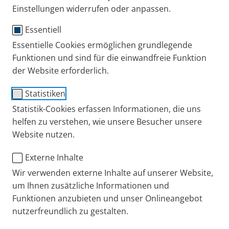
Einstellungen widerrufen oder anpassen.
Essentiell
Essentielle Cookies ermöglichen grundlegende
®
MucoClear
6 %
Funktionen und sind für die einwandfreie Funktion
der Website erforderlich.
Hypertone Salzlösung (6 % NaCl) löst den Schleim
und erleichtert das Abhusten,
Statistiken
z. B. bei Mukoviszidose, PCD und Bronchiektasen.
Statistik-Cookies erfassen Informationen, die uns
helfen zu verstehen, wie unsere Besucher unsere
Geeignet für Säuglinge, Kinder und Erwachsene
Website nutzen.
Löst den Schleim effektiv
Steril und ohne Konservierungsstoffe
Externe Inhalte
Wir verwenden externe Inhalte auf unserer Website,
Hinweis für Ärzte/Ärztinnen:
Erstattungsfähig zur
um Ihnen zusätzliche Informationen und
Therapie der Mukoviszidose ab dem 6. Lebensjahr
Funktionen anzubieten und unser Onlineangebot
(in Deutschland, AMR Anlage V).
nutzerfreundlich zu gestalten.
Aufgrund der Beratungsqualität empfehlen wir die