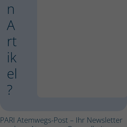
n
A
rt
ik
el
?
PARI Atemwegs-Post – Ihr Newsletter