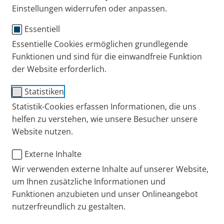
Einstellungen widerrufen oder anpassen.
Essentiell
Essentielle Cookies ermöglichen grundlegende
Funktionen und sind für die einwandfreie Funktion
der Website erforderlich.
Statistiken
Statistik-Cookies erfassen Informationen, die uns
helfen zu verstehen, wie unsere Besucher unsere
Eine verstopfte Nase und Schnupfen sind
Website nutzen.
unangenehm – egal ob die Ursache dafür eine
Erkältung, Sinusitis oder aber Allergien sind. Hier
Externe Inhalte
finden Sie einige Tipps, wie Sie die verstopfte Nase
Wir verwenden externe Inhalte auf unserer Website,
wieder frei bekommen.
um Ihnen zusätzliche Informationen und
Funktionen anzubieten und unser Onlineangebot
Auslöser von verstopfter Nase
nutzerfreundlich zu gestalten.
und Schnupfen