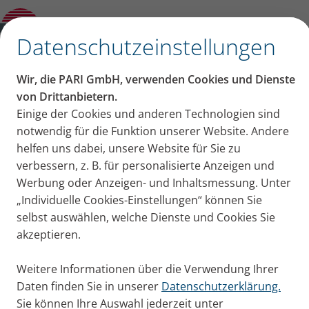
Schnupfen schnell loswerden? Das hilft bei
einer verstopften Nase
✕
Datenschutzeinstellungen
Inhalt auf dieser Seite
Wir, die PARI GmbH, verwenden Cookies und Dienste
Schnupfen schnell
von Drittanbietern.
Einige der Cookies und anderen Technologien sind
Tipp 1: Akupressur
loswerden? Das hilft bei
notwendig für die Funktion unserer Website. Andere
Tipp 2: Nasenspray und Nasensalben
Tipp 3: Nasenspülung
helfen uns dabei, unsere Website für Sie zu
einer verstopften Nase
Tipp 4: Verneblersystem für die Nase
verbessern, z. B. für personalisierte Anzeigen und
Tipp 5: Richtig schnäuzen
Werbung oder Anzeigen- und Inhaltsmessung. Unter
Eine verstopfte Nase und Schnupfen sind
Tipp 6: Vorbeugen
„Individuelle Cookies-Einstellungen“ können Sie
unangenehm, egal ob die Ursache dafür eine
selbst auswählen, welche Dienste und Cookies Sie
Erkältung, Sinusitis oder Allergien sind. Hier finden
akzeptieren.
Sie Tipps, wie Sie die Nase wieder frei bekommen.
Publiziert
Di. 15. Oktober 2024
Weitere Informationen über die Verwendung Ihrer
Daten finden Sie in unserer
Datenschutzerklärung.
Erkältung + Husten
Tipps + Übungen
Sie können Ihre Auswahl jederzeit unter