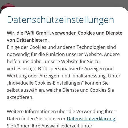
eine Tagescreme für die Atemwege“:
Interview mit einer Atemphysiotherapeutin
✕
Datenschutzeinstellungen
Inhalt auf dieser Seite
Wir, die PARI GmbH, verwenden Cookies und Dienste
„Inhalationslösungen mit
von Drittanbietern.
Einige der Cookies und anderen Technologien sind
Woher kennen Sie Ectoin? Welche
Ectoin sind wie eine
notwendig für die Funktion unserer Website. Andere
Lösungen empfehlen Sie?
Ectoin bei Mukoviszidose?
helfen uns dabei, unsere Website für Sie zu
Tagescreme für die
Vorteile von Ectoin?
verbessern, z. B. für personalisierte Anzeigen und
Weitere Krankheitsbilder, bei denen Sie
Werbung oder Anzeigen- und Inhaltsmessung. Unter
Atemwege“: Interview mit
Ectoin empfehlen?
„Individuelle Cookies-Einstellungen“ können Sie
einer
selbst auswählen, welche Dienste und Cookies Sie
akzeptieren.
Atemphysiotherapeutin
Weitere Informationen über die Verwendung Ihrer
Stefanie Rosenberger ist Atemphysiotherapeutin und
Daten finden Sie in unserer
Datenschutzerklärung.
empfiehlt Inhalationslösungen mit Ectoin. Wir haben
Sie können Ihre Auswahl jederzeit unter