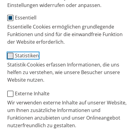
Einstellungen widerrufen oder anpassen.
Essentiell
Essentielle Cookies ermöglichen grundlegende
Funktionen und sind für die einwandfreie Funktion
der Website erforderlich.
Statistiken
Statistik-Cookies erfassen Informationen, die uns
Ihr Kind ist ständig krank? Kinderarzt Emmanuel
helfen zu verstehen, wie unsere Besucher unsere
Nellen erklärt, wie Sie mit einfachen, vorbeugenden
Website nutzen.
Hausmitteln das Immunsystem stärken und mit der
richtigen Atemwegspflege Infekten bei Ihren Kindern
Externe Inhalte
vorbeugen können.
Wir verwenden externe Inhalte auf unserer Website,
um Ihnen zusätzliche Informationen und
Tipp 1: Gesunder Lebensstil
Funktionen anzubieten und unser Onlineangebot
bildet die Säulen der
nutzerfreundlich zu gestalten.