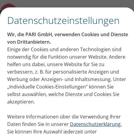
Hausmittel und Tipps gegen häufige Infekte
bei Kindern
✕
Datenschutzeinstellungen
Inhalt auf dieser Seite
Wir, die PARI GmbH, verwenden Cookies und Dienste
Hausmittel und Tipps
von Drittanbietern.
Einige der Cookies und anderen Technologien sind
Gesunder Lebensstil
gegen häufige Infekte bei
notwendig für die Funktion unserer Website. Andere
Atemwege pflegen
Schädliche Umwelteinflüsse ausschließen
helfen uns dabei, unsere Website für Sie zu
Kindern
Vorsorge
verbessern, z. B. für personalisierte Anzeigen und
Wie kann man vorbeugen?
Werbung oder Anzeigen- und Inhaltsmessung. Unter
Kinderarzt Emmanuel Nellen über Tipps &
„Individuelle Cookies-Einstellungen“ können Sie
Hausmittel zur Stärkung der Abwehrkräfte, um
selbst auswählen, welche Dienste und Cookies Sie
Schnupfen, Husten & Erkältung vorzubeugen.
akzeptieren.
Publiziert
Di. 27. Januar 2026
Weitere Informationen über die Verwendung Ihrer
Eltern + Kind
Erkältung + Husten
Tipps + Übungen
Daten finden Sie in unserer
Datenschutzerklärung.
Sie können Ihre Auswahl jederzeit unter