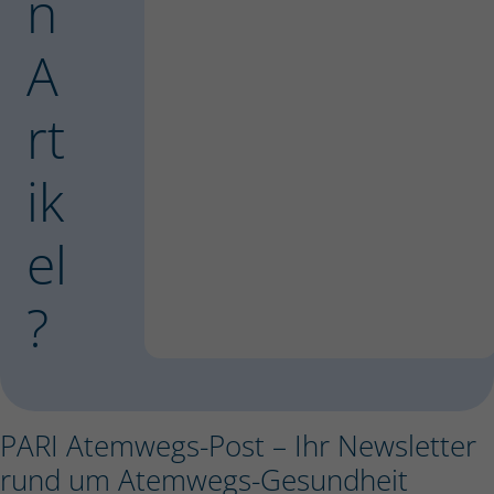
n
A
rt
ik
el
?
PARI Atemwegs-Post – Ihr Newsletter
rund um Atemwegs-Gesundheit