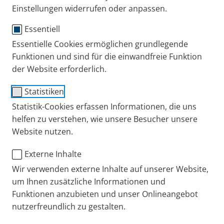
Einstellungen widerrufen oder anpassen.
Zur erfolgreichen Inhalationstherapie gehört auch
Essentiell
die Reinigung, Desinfektion und in regelmäßigen
Essentielle Cookies ermöglichen grundlegende
Abständen der Austausch bestimmter Teile. Hier
Funktionen und sind für die einwandfreie Funktion
haben wir Tipps zu folgenden Themen für Sie
der Website erforderlich.
zusammengestellt:
Statistiken
Wie Sie Ihren Vernebler Zuhause richtig
Statistik-Cookies erfassen Informationen, die uns
aufbereiten.
helfen zu verstehen, wie unsere Besucher unsere
Welche Teile Sie regelmäßig tauschen sollten
Website nutzen.
und warum.
Die richtige Pflege Ihrer VORTEX – für Hygiene
Externe Inhalte
und Langlebigkeit
Wir verwenden externe Inhalte auf unserer Website,
Die richtige Reinigung und Desinfektion des
um Ihnen zusätzliche Informationen und
®
eFlow
rapid
Verneblers
Funktionen anzubieten und unser Onlineangebot
nutzerfreundlich zu gestalten.
Die Aufbereitung des