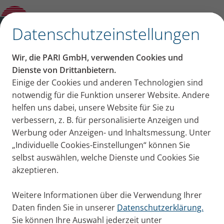
PARI Unternehmen Weltweit
✕
Datenschutzeinstellungen
Hygienische Aufbereitung
Wir, die PARI GmbH, verwenden Cookies und
zu Hause
Dienste von Drittanbietern.
Einige der Cookies und anderen Technologien sind
Richtig reinigen und regelmäßig tauschen. Tipps zum
notwendig für die Funktion unserer Website. Andere
Erhalt Ihrer Therapieeffizienz.
helfen uns dabei, unsere Website für Sie zu
verbessern, z. B. für personalisierte Anzeigen und
Werbung oder Anzeigen- und Inhaltsmessung. Unter
„Individuelle Cookies-Einstellungen“ können Sie
selbst auswählen, welche Dienste und Cookies Sie
akzeptieren.
Alles rund um Reinigung und
Weitere Informationen über die Verwendung Ihrer
Daten finden Sie in unserer
Datenschutzerklärung.
Co
Sie können Ihre Auswahl jederzeit unter