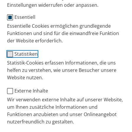
Einstellungen widerrufen oder anpassen.
Experten-Interviews
Tipps + Übungen
Wissen
Essentiell
Essentielle Cookies ermöglichen grundlegende
Funktionen und sind für die einwandfreie Funktion
der Website erforderlich.
Statistiken
Statistik-Cookies erfassen Informationen, die uns
helfen zu verstehen, wie unsere Besucher unsere
Website nutzen.
Lavendelöl, Eukalyptusöl, selbst hergestelltes
Externe Inhalte
Salzwasser und andere Substanzen werden häufig
Wir verwenden externe Inhalte auf unserer Website,
als effektive Hausmittel für die Inhalation
um Ihnen zusätzliche Informationen und
Funktionen anzubieten und unser Onlineangebot
angepriesen. Zu Unrecht, findet der Pneumologe
nutzerfreundlich zu gestalten.
Prof. Dr. Rainald Fischer. Im Interview spricht er über
Risiken der Hausmittel-Inhalation und wirksame