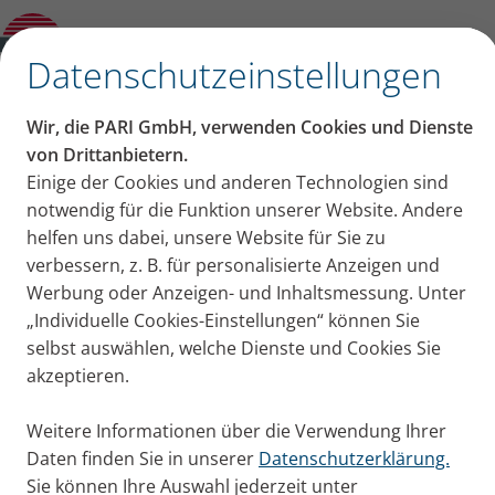
effektive Methoden – Lungenarzt Prof. Dr.
Rainald Fischer klärt auf
✕
Datenschutzeinstellungen
Inhalt auf dieser Seite
Wir, die PARI GmbH, verwenden Cookies und Dienste
Hausmittel inhalieren:
von Drittanbietern.
Einige der Cookies und anderen Technologien sind
Inhalation von Salz mittels heißen
Mythen und effektive
notwendig für die Funktion unserer Website. Andere
Wasserdampfs?
Inhalation von ätherischen Ölen?
helfen uns dabei, unsere Website für Sie zu
Methoden – Lungenarzt
Weitere Hausmittel zum Inhalieren?
verbessern, z. B. für personalisierte Anzeigen und
Werbung oder Anzeigen- und Inhaltsmessung. Unter
Prof. Dr. Rainald Fischer
„Individuelle Cookies-Einstellungen“ können Sie
klärt auf
selbst auswählen, welche Dienste und Cookies Sie
akzeptieren.
Ätherische Öle, Salzwasser und andere Hausmittel
Weitere Informationen über die Verwendung Ihrer
inhalieren? Lungenfacharzt Prof. Dr. Fischer über die
Daten finden Sie in unserer
Datenschutzerklärung.
Sicherheit und vermeintliche Wirksamkeit.
Sie können Ihre Auswahl jederzeit unter
Publiziert
Do. 08. August 2024