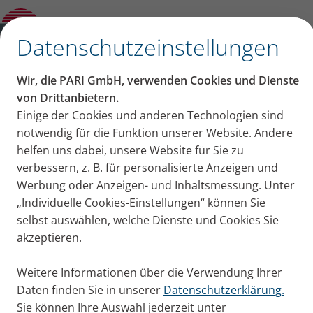
Gespräch mit Lungenfacharzt Prof. Dr.
Rainald Fischer
✕
Datenschutzeinstellungen
Wir, die PARI GmbH, verwenden Cookies und Dienste
Long COVID – Folgen für
von Drittanbietern.
Einige der Cookies und anderen Technologien sind
die Lunge: Gespräch mit
notwendig für die Funktion unserer Website. Andere
helfen uns dabei, unsere Website für Sie zu
Lungenfacharzt Prof. Dr.
verbessern, z. B. für personalisierte Anzeigen und
Werbung oder Anzeigen- und Inhaltsmessung. Unter
Rainald Fischer
„Individuelle Cookies-Einstellungen“ können Sie
selbst auswählen, welche Dienste und Cookies Sie
Von Corona genesen, bedeutet nicht automatisch,
akzeptieren.
wieder gesund zu sein. Das zeigen die Fälle von Long
COVID. Eine Form der Corona-Langzeitfolgen sind
Weitere Informationen über die Verwendung Ihrer
Probleme mit der Lunge. Ein Gespräch mit dem
Daten finden Sie in unserer
Datenschutzerklärung.
Pneumologen Prof. Dr. Rainald Fischer.
Sie können Ihre Auswahl jederzeit unter