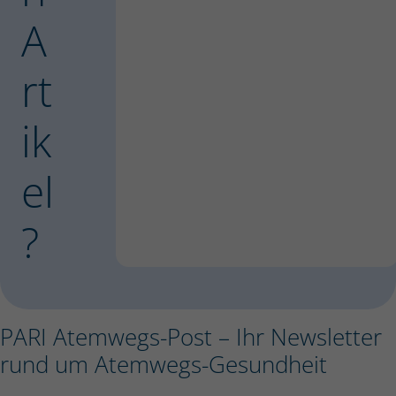
A
rt
ik
el
?
PARI Atemwegs-Post – Ihr Newsletter
rund um Atemwegs-Gesundheit