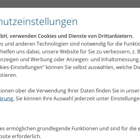
utzeinstellungen
mbH, verwenden Cookies und Dienste von Drittanbietern.
rn + Kind
Tipps + Übungen
Erfahrungsberichte
Experten-In
es und anderen Technologien sind notwendig für die Funkti
e: Tipps + Übungen
helfen uns dabei, unsere Website für Sie zu verbessern, z. B
 Anzeigen und Werbung oder Anzeigen- und Inhaltsmessung.
okies-Einstellungen“ können Sie selbst auswählen, welche D
e Erkältungszeit zu kommen? Oder suchen Sie nach A
ptieren.
Tipps + Übungen von Experten wie Atemphysiotherapeu
ionen über die Verwendung Ihrer Daten finden Sie in unser
ärung.
Sie können Ihre Auswahl jederzeit unter Einstellung
. März 2024
Kategorien
Eltern + Kind
Experten-Interviews
Tipps + Übu
 Leerhoff: Einsatzgebiete von Inhalation bei Babys
rschaft
zinhalation mit einem Inhalationsgerät in der Schwangerschaft u
ies ermöglichen grundlegende Funktionen und sind für die 
hen verwendet werden? Hebamme Maren Leerhoff klärt auf.
site erforderlich.