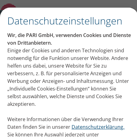
Zeit sparen bei der Atemtherapie: 3 Tipps
für Lungenpatienten
✕
Datenschutzeinstellungen
Wir, die PARI GmbH, verwenden Cookies und Dienste
Zeit sparen bei der
von Drittanbietern.
Einige der Cookies und anderen Technologien sind
Atemtherapie: 3 Tipps für
notwendig für die Funktion unserer Website. Andere
helfen uns dabei, unsere Website für Sie zu
Lungenpatienten
verbessern, z. B. für personalisierte Anzeigen und
Werbung oder Anzeigen- und Inhaltsmessung. Unter
Menschen mit Lungenerkrankungen verbringen
„Individuelle Cookies-Einstellungen“ können Sie
täglich viel Zeit für Atemphysiotherapie und
selbst auswählen, welche Dienste und Cookies Sie
Inhalation, um die Lunge von Sekret zu befreien. Mit
akzeptieren.
unseren Tipps sparen Sie Zeit – bei gleich gutem
Effekt auf die Lunge.
Weitere Informationen über die Verwendung Ihrer
Publiziert
Di. 05. Juli 2022
Daten finden Sie in unserer
Datenschutzerklärung.
Sie können Ihre Auswahl jederzeit unter