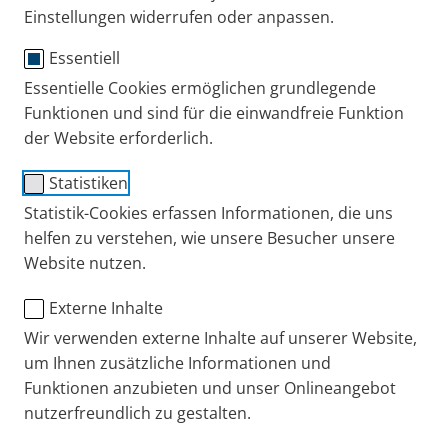
Tipps + Übungen
Einstellungen widerrufen oder anpassen.
Essentiell
Essentielle Cookies ermöglichen grundlegende
Funktionen und sind für die einwandfreie Funktion
der Website erforderlich.
Statistiken
Statistik-Cookies erfassen Informationen, die uns
helfen zu verstehen, wie unsere Besucher unsere
Website nutzen.
Menschen mit Lungenerkrankungen wie
Mukoviszidose
, chronischer
Bronchitis
oder Primärer
Externe Inhalte
Ciliärer Dyskinesie (PCD) verbringen täglich viel Zeit
Wir verwenden externe Inhalte auf unserer Website,
für Atemphysiotherapie und Inhalation, um die
um Ihnen zusätzliche Informationen und
Bronchien von Schleim zu befreien. Jede Minute
Funktionen anzubieten und unser Onlineangebot
Zeitersparnis bei gleich gutem Effekt auf die Lunge
nutzerfreundlich zu gestalten.
ist daher willkommen.