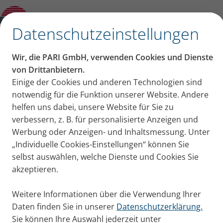
Mukoviszidose hat, über den Umgang mit
Keimen im Alltag
✕
Datenschutzeinstellungen
Wir, die PARI GmbH, verwenden Cookies und Dienste
„Man wächst hinein und
von Drittanbietern.
Einige der Cookies und anderen Technologien sind
wird entspannter“ –
notwendig für die Funktion unserer Website. Andere
helfen uns dabei, unsere Website für Sie zu
Interview mit Ramona L.,
verbessern, z. B. für personalisierte Anzeigen und
Werbung oder Anzeigen- und Inhaltsmessung. Unter
deren Tochter
„Individuelle Cookies-Einstellungen“ können Sie
Mukoviszidose hat, über
selbst auswählen, welche Dienste und Cookies Sie
akzeptieren.
den Umgang mit Keimen
Weitere Informationen über die Verwendung Ihrer
im Alltag
Daten finden Sie in unserer
Datenschutzerklärung.
Sie können Ihre Auswahl jederzeit unter