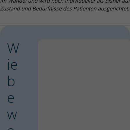
im Wandel und wird noch individueller als bisher auf
Zustand und Bedürfnisse des Patienten ausgerichtet.
W
ie
b
e
w