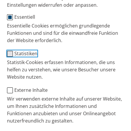
Keime sind eine Gefahr für Kinder mit
Einstellungen widerrufen oder anpassen.
Mukoviszidose. Wie gehen Betroffene damit um?
Essentiell
Eine Mutter teilt ihre Erfahrungen.
Publiziert
Mi. 03. Januar 2024
Essentielle Cookies ermöglichen grundlegende
Funktionen und sind für die einwandfreie Funktion
Erfahrungsberichte
Mukoviszidose
der Website erforderlich.
Statistiken
Statistik-Cookies erfassen Informationen, die uns
helfen zu verstehen, wie unsere Besucher unsere
Website nutzen.
Externe Inhalte
Wir verwenden externe Inhalte auf unserer Website,
um Ihnen zusätzliche Informationen und
Funktionen anzubieten und unser Onlineangebot
nutzerfreundlich zu gestalten.