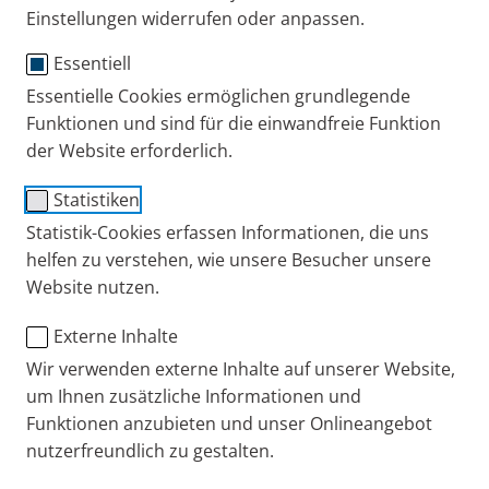
Tipps + Übungen
Einstellungen widerrufen oder anpassen.
Essentiell
Essentielle Cookies ermöglichen grundlegende
Funktionen und sind für die einwandfreie Funktion
der Website erforderlich.
Statistiken
Statistik-Cookies erfassen Informationen, die uns
helfen zu verstehen, wie unsere Besucher unsere
Website nutzen.
Mit bestimmten Übungen kann der Schleim in der
Lunge und den Bronchien mobilisiert werden. So
Externe Inhalte
kann der Schleim einfacher und schneller
Wir verwenden externe Inhalte auf unserer Website,
abgehustet werden.
um Ihnen zusätzliche Informationen und
Funktionen anzubieten und unser Onlineangebot
Schleimbildung in der Lunge bei Infekten ist eine
nutzerfreundlich zu gestalten.
normale Reaktion des Körpers. Die Becherzellen