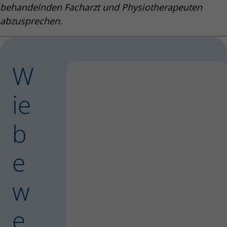
behandelnden Facharzt und Physiotherapeuten
abzusprechen.
W
ie
b
e
w
e