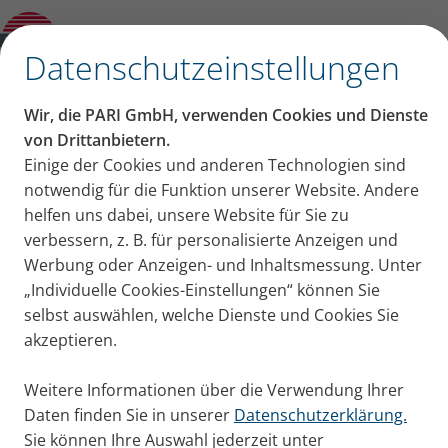
Schleim lösen aus Lunge und Bronchien:
Übung 6 „Brust-Dreh-Dehn-Lage“
✕
Datenschutzeinstellungen
Wir, die PARI GmbH, verwenden Cookies und Dienste
Schleim lösen aus Lunge
von Drittanbietern.
Einige der Cookies und anderen Technologien sind
und Bronchien: Übung 6
notwendig für die Funktion unserer Website. Andere
helfen uns dabei, unsere Website für Sie zu
„Brust-Dreh-Dehn-Lage“
verbessern, z. B. für personalisierte Anzeigen und
Werbung oder Anzeigen- und Inhaltsmessung. Unter
Physiotherapeutin Marlies Ziegler zeigt acht
„Individuelle Cookies-Einstellungen“ können Sie
Übungen, um Schleim aus Bronchien zu lösen bei
selbst auswählen, welche Dienste und Cookies Sie
Erkältung, Bronchitis oder chronischen
akzeptieren.
Lungenkrankheiten. Diesmal Übung 6 „Brust-Dreh-
Dehn-Lage“.
Weitere Informationen über die Verwendung Ihrer
Publiziert
Mo. 09. Dezember 2024
Daten finden Sie in unserer
Datenschutzerklärung.
Sie können Ihre Auswahl jederzeit unter