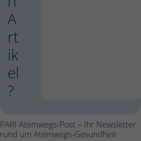
n
A
rt
ik
el
?
PARI Atemwegs-Post – Ihr Newsletter
rund um Atemwegs-Gesundheit