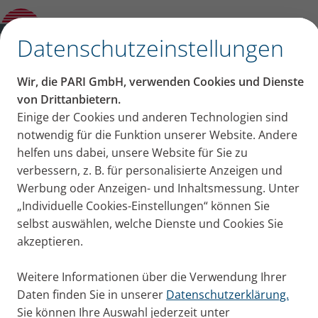
Petra Warth: Inhalieren in der
Schwangerschaft – ein Erfahrungsbericht
✕
Datenschutzeinstellungen
Inhalt auf dieser Seite
Wir, die PARI GmbH, verwenden Cookies und Dienste
Gastbeitrag von der
von Drittanbietern.
Einige der Cookies und anderen Technologien sind
Erkältet in der Schwangerschaft: Auch das
Bloggerin und Mutter
notwendig für die Funktion unserer Website. Andere
noch!
Was tun bei Husten in der
helfen uns dabei, unsere Website für Sie zu
Petra Warth: Inhalieren in
Schwangerschaft?
verbessern, z. B. für personalisierte Anzeigen und
Feuchtinhalieren: Das sanfte Mittel bei
Werbung oder Anzeigen- und Inhaltsmessung. Unter
der Schwangerschaft – ein
Erkältung
„Individuelle Cookies-Einstellungen“ können Sie
Erkältungen vorbeugen ist immer eine
Erfahrungsbericht
selbst auswählen, welche Dienste und Cookies Sie
gute Idee
akzeptieren.
Erkältungen in der Schwangerschaft:
Bloggerin Petra Warth berichtet über ihre
Meine persönlichen Tipps
Weitere Informationen über die Verwendung Ihrer
Erfahrungen zum Thema Feuchtinhalation in der
Daten finden Sie in unserer
Datenschutzerklärung.
Schwangerschaft und gibt Tipps, wenn doch mal
Sie können Ihre Auswahl jederzeit unter
eine Erkältung droht.