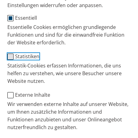
Einstellungen widerrufen oder anpassen.
Publiziert
Do. 02. Juni 2022
Essentiell
Eltern + Kind
Erfahrungsberichte
Erkältung + Huste
Essentielle Cookies ermöglichen grundlegende
Funktionen und sind für die einwandfreie Funktion
der Website erforderlich.
Statistiken
Statistik-Cookies erfassen Informationen, die uns
helfen zu verstehen, wie unsere Besucher unsere
Website nutzen.
Externe Inhalte
Wir verwenden externe Inhalte auf unserer Website,
um Ihnen zusätzliche Informationen und
Auf dem Blog
allesinklein
schreibt Petra Warth seit
Funktionen anzubieten und unser Onlineangebot
der Geburt ihres ersten Kindes im Jahr 2012 über
nutzerfreundlich zu gestalten.
den Alltag als Mutter und teilt ihre Erfahrungen