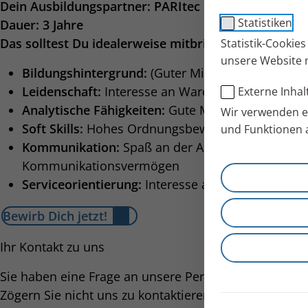
Dein Ausbildungspartner: PARItec GmbH in Weilhei
Statistiken
Dauer: 3 Jahre
Das solltest Du idealerweise mitbringen:
Statistik-Cookie
unsere Website 
Bildungshintergrund:
(Guter Mittelschulabschluss
Leidenschaft:
Interesse an Waren- und Lieferpro
Externe Inhal
Analytische Fähigkeiten:
Gute Mathematik- und 
Wir verwenden ex
Soft Skills:
Hohes Ordnungsbewusstsein und eine 
und Funktionen 
Kommunikation:
Spaß an der Arbeit im Team sow
Kommunikationsvermögen
Serviceorientierung:
Interesse am Kunden- bzw. 
Bewirb Dich jetzt!
Ihr Kontakt zu uns
Sie haben eine Frage an unsere Personalabteilung?
Zögern Sie nicht uns zu kontaktieren.