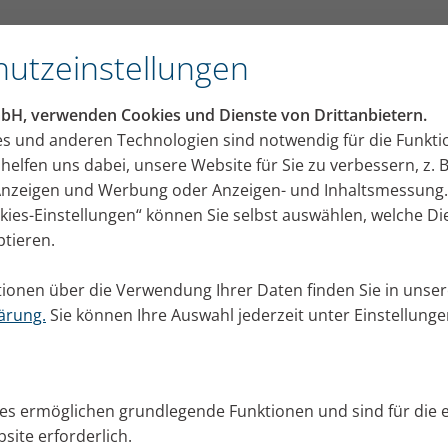
utzeinstellungen
 (m/w/d)
mbH, verwenden Cookies und Dienste von Drittanbietern.
es und anderen Technologien sind notwendig für die Funkti
helfen uns dabei, unsere Website für Sie zu verbessern, z. B
 Anzeigen und Werbung oder Anzeigen- und Inhaltsmessung.
während Deiner Ausbildung lernst
okies-Einstellungen“ können Sie selbst auswählen, welche D
gert werden müssen. Dadurch
ptieren.
unserer Produktion. Kommt eine
mit Deinen Kollegen die
ionen über die Verwendung Ihrer Daten finden Sie in unser
 lagerst sie fachgerecht ein. Um
ärung.
Sie können Ihre Auswahl jederzeit unter Einstellung
gen wir Dir bei, mit
uter über den Hubwagen bis zum
estimmte Ware braucht oder alte
ies ermöglichen grundlegende Funktionen und sind für die 
ürlich ebenfalls zur Stelle.
site erforderlich.