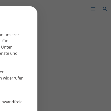
✕
on unserer
. für
 Unter
ienste und
er
en widerrufen
einwandfreie