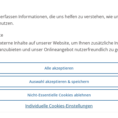
m
s erfassen Informationen, die uns helfen zu verstehen, wie 
nutzen.
 oder Mittlere Reife
zessen
te
Deutschkenntnisse
terne Inhalte auf unserer Website, um Ihnen zusätzliche 
sorgfältige Arbeitsweise
anzubieten und unser Onlineangebot nutzerfreundlich zu ge
ie gutes
Alle akzeptieren
Lieferantenkontakt
Auswahl akzeptieren & speichern
Nicht-Essentielle Cookies ablehnen
Individuelle Cookies-Einstellungen