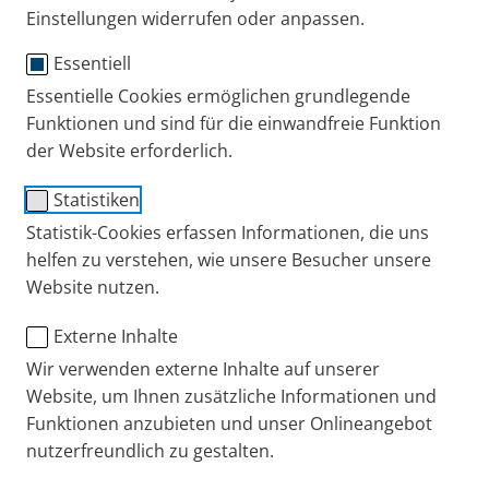
allen Mitarbeiterinnen und Mitarbeitern sein, die mit
Einstellungen widerrufen oder anpassen.
PCs und anderen modernen
Essentiell
(Tele-)Kommunikationsmitteln arbeiten: als ein
Experte und zuverlässiger Problemlöser, der jedem
Essentielle Cookies ermöglichen grundlegende
Funktionen und sind für die einwandfreie Funktion
IT-Laien mit viel Geduld und einem kühlen Kopf zur
der Website erforderlich.
Seite steht. Konkret lernst Du bei uns und in der
Berufsschule alles über die Planung, Installation und
Statistiken
Konfiguration von IT-Systemen. Im Fokus: die
Statistik-Cookies erfassen Informationen, die uns
fachlichen Anforderungen der verschiedenen
helfen zu verstehen, wie unsere Besucher unsere
Geschäftsbereiche zu verstehen und IT-seitig
Website nutzen.
umzusetzen. Von der Systemsteuerung und
Fehleranalyse über die Störungsbeseitigung bis hin
Externe Inhalte
zur Anwenderbetreuung reichen die Einsatzbereiche,
Wir verwenden externe Inhalte auf unserer
in denen Du dein Wissen regelmäßig "upgraden"
Website, um Ihnen zusätzliche Informationen und
wirst.
Funktionen anzubieten und unser Onlineangebot
nutzerfreundlich zu gestalten.
Dein Ausbildungspartner: PARI GmbH in Starnberg