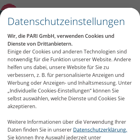
Einkaufsbedingungen und
Qualitätsrichtlinien
✕
Datenschutzeinstellungen
Vielen Dank für Ihre E-Mail
Wir, die PARI GmbH, verwenden Cookies und
Dienste von Drittanbietern.
Wir werden Ihre Anfrage schnellstmöglich
Einige der Cookies und anderen Technologien sind
bearbeiten.
notwendig für die Funktion unserer Website. Andere
helfen uns dabei, unsere Website für Sie zu
PARI ist stets bemüht, Anfragen so schnell als
verbessern, z. B. für personalisierte Anzeigen und
möglich zu beantworten. Sollte es dennoch zu
Werbung oder Anzeigen- und Inhaltsmessung. Unter
Verzögerungen bei der Beantwortung Ihrer Frage
„Individuelle Cookies-Einstellungen“ können Sie
kommen, prüfen Sie bitte ob unsere Antwort
selbst auswählen, welche Dienste und Cookies Sie
vielleicht versehentlich in Ihrem Spam-Ordner
akzeptieren.
abgelegt wurde!
Weitere Informationen über die Verwendung Ihrer
Mit freundlichen Grüßen
Daten finden Sie in unserer
Datenschutzerklärung.
Ihre PARI GmbH
Sie können Ihre Auswahl jederzeit unter