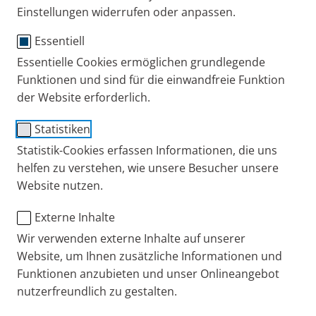
Zurück zur PARI Internetseite
Einstellungen widerrufen oder anpassen.
Essentiell
PARI DE
Über PARI
Die PARI Unternehme
Essentielle Cookies ermöglichen grundlegende
Funktionen und sind für die einwandfreie Funktion
der Website erforderlich.
+49 (0) 8151 279 279
Statistiken
Statistik-Cookies erfassen Informationen, die uns
Kontakt
helfen zu verstehen, wie unsere Besucher unsere
Website nutzen.
Blog
Externe Inhalte
Karriere
Wir verwenden externe Inhalte auf unserer
Website, um Ihnen zusätzliche Informationen und
Presseportal
Funktionen anzubieten und unser Onlineangebot
nutzerfreundlich zu gestalten.
eFlow Partnering