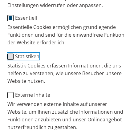
Einstellungen widerrufen oder anpassen.
PARI DE
Service
Portal für Servicepartner
Essentiell
Essentielle Cookies ermöglichen grundlegende
Funktionen und sind für die einwandfreie Funktion
+49 (0) 8151 279 279
der Website erforderlich.
Statistiken
Kontakt
Statistik-Cookies erfassen Informationen, die uns
helfen zu verstehen, wie unsere Besucher unsere
Blog
Website nutzen.
Karriere
Externe Inhalte
Wir verwenden externe Inhalte auf unserer
Presseportal
Website, um Ihnen zusätzliche Informationen und
Funktionen anzubieten und unser Onlineangebot
eFlow Partnering
nutzerfreundlich zu gestalten.
PARI International