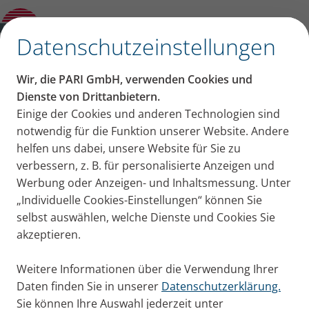
PARI Unternehmen Weltweit
✕
Datenschutzeinstellungen
Sie haben Ihre Registrierung
Wir, die PARI GmbH, verwenden Cookies und
bestätigt
Dienste von Drittanbietern.
Einige der Cookies und anderen Technologien sind
Ihre Registrierung wird nun von uns überprüft.
notwendig für die Funktion unserer Website. Andere
Sie erhalten von uns eine Nachricht, sobald die
helfen uns dabei, unsere Website für Sie zu
Überprüfung abgeschlossen ist.
verbessern, z. B. für personalisierte Anzeigen und
Werbung oder Anzeigen- und Inhaltsmessung. Unter
Vielen Dank!
„Individuelle Cookies-Einstellungen“ können Sie
selbst auswählen, welche Dienste und Cookies Sie
Viele Grüße
akzeptieren.
Ihr PARI Team
Weitere Informationen über die Verwendung Ihrer
Daten finden Sie in unserer
Datenschutzerklärung.
Zurück zum Service-Portal
Sie können Ihre Auswahl jederzeit unter