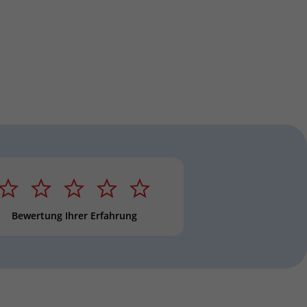
 Stern
2 Sterne
3 Sterne
4 Sterne
5 Sterne
Sternebewertung
Bewertung Ihrer Erfahrung