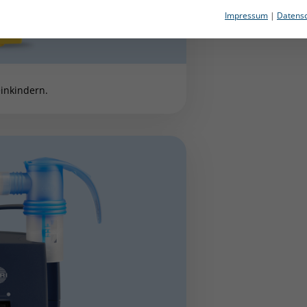
Impressum
|
Datensc
einkindern.