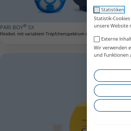
Statistiken
Statistik-Cookie
®
unsere Website 
PARI BOY
SX
Flexibel, mit variablem Tröpfchenspektrum und optionaler Interva
Externe Inhal
Wir verwenden ex
und Funktionen 