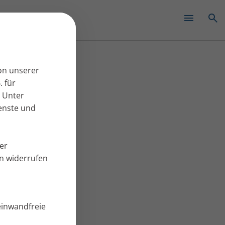
✕
on unserer
. für
 Unter
ienste und
er
en widerrufen
einwandfreie