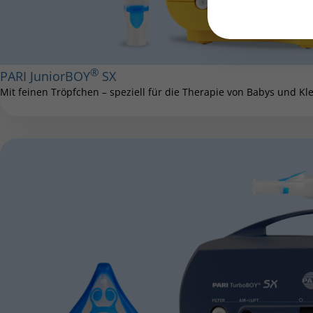
®
PARI JuniorBOY
SX
Mit feinen Tröpfchen – speziell für die Therapie von Babys und Kl