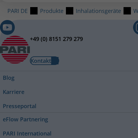
PARI DE
Produkte
Inhalationsgeräte
W
+49 (0) 8151 279 279
PARI Mundstück universell
PARI Babymaske soft
Bestell-Nr.: 022E3050
Kontakt
Bestell-Nr.: 041G0750
PZN: 00078574
PZN: 16618400
Blog
Karriere
Presseportal
eFlow Partnering
PARI International