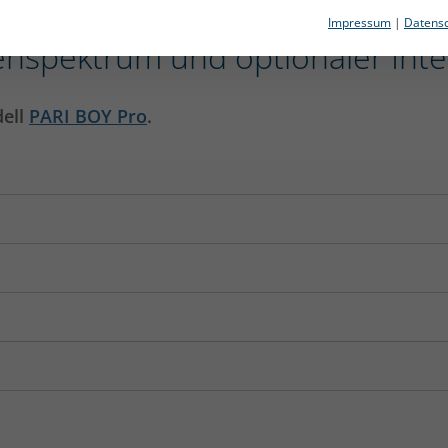
Impressum
|
Datensc
henspektrum und optionaler Inte
dell
PARI BOY Pro
.
666 KB