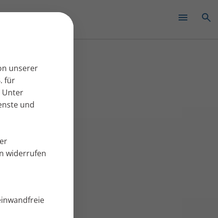
✕
on unserer
. für
 Unter
ienste und
er
en widerrufen
einwandfreie