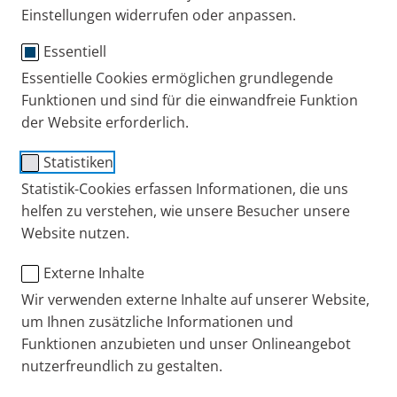
Wirkstoff in der Lunge
Einstellungen widerrufen oder anpassen.
ankommt und in welcher Zeit.
Essentiell
Essentielle Cookies ermöglichen grundlegende
Bei der
Inhalation mit einem Vernebler
ist die Menge
Funktionen und sind für die einwandfreie Funktion
an Medikament ausschlaggebend, die in der Lunge
der Website erforderlich.
ankommt. Die Tröpfchen, die der Vernebler aus der
Inhalationslösung produziert müssen relativ fein
Statistiken
sein, um in die Lunge gelangen zu können. Bei
Statistik-Cookies erfassen Informationen, die uns
Tröpfchen ≤ 5 µm
spricht man deshalb auch von
helfen zu verstehen, wie unsere Besucher unsere
lungengängigen Teilchen
.
Website nutzen.
Externe Inhalte
Ein
Inhalationsgerät
ist umso effizienter, je mehr
Wir verwenden externe Inhalte auf unserer Website,
Wirkstoff pro Minute in der Lunge ankommt. Für die
um Ihnen zusätzliche Informationen und
Effizienz gibt es einen objektiven Parameter: die
Funktionen anzubieten und unser Onlineangebot
Respirable Drug Delivery Rate (RDDR)
. Sie
nutzerfreundlich zu gestalten.
beschreibt die lungengängige Dosis pro Minute.