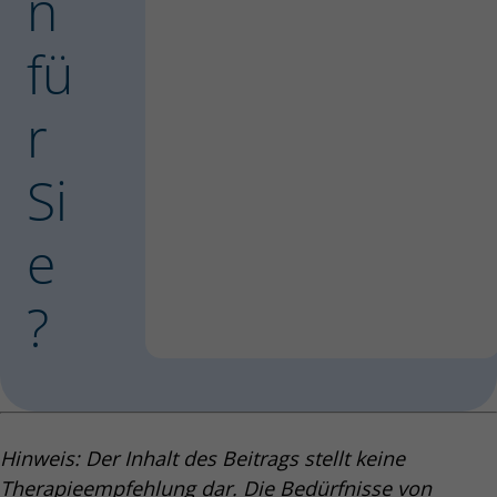
n
fü
r
Si
e
?
Hinweis: Der Inhalt des Beitrags stellt keine
Therapieempfehlung dar. Die Bedürfnisse von