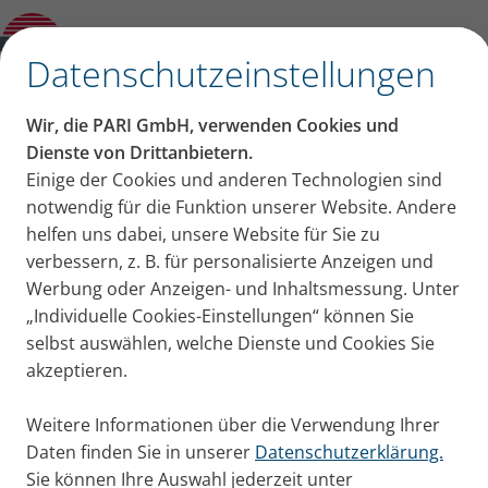
Hintergrundwissen zur Inhalation
Öffne Untermenü
✕
Datenschutzeinstellungen
Woran erkennt man ein
Wir, die PARI GmbH, verwenden Cookies und
effizientes
Dienste von Drittanbietern.
Einige der Cookies und anderen Technologien sind
Inhalationsgerät?
notwendig für die Funktion unserer Website. Andere
helfen uns dabei, unsere Website für Sie zu
Auf diesen Wert sollten Sie achten.
verbessern, z. B. für personalisierte Anzeigen und
Werbung oder Anzeigen- und Inhaltsmessung. Unter
„Individuelle Cookies-Einstellungen“ können Sie
selbst auswählen, welche Dienste und Cookies Sie
akzeptieren.
Weitere Informationen über die Verwendung Ihrer
Entscheidend ist: Wie viel
Daten finden Sie in unserer
Datenschutzerklärung.
Sie können Ihre Auswahl jederzeit unter