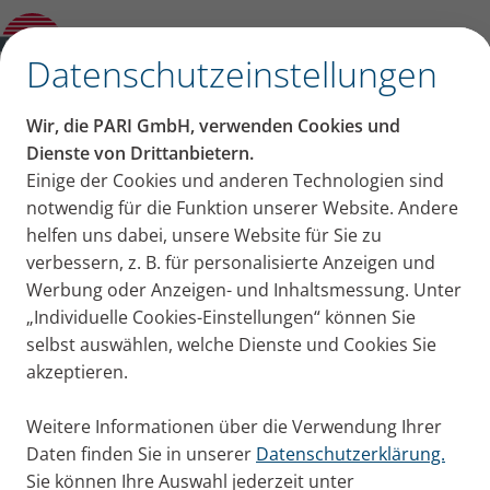
Hintergrundwissen zur Inhalation
Öffne Untermenü
✕
Datenschutzeinstellungen
Inhalt auf dieser Seite
Wir, die PARI GmbH, verwenden Cookies und
Häufige Fragen &
Dienste von Drittanbietern.
Einige der Cookies und anderen Technologien sind
Atemwege bei COPD pflegen
Antworten rund um die
notwendig für die Funktion unserer Website. Andere
Inhalieren bei COPD
Inhalationsgeräte für COPD
helfen uns dabei, unsere Website für Sie zu
Inhalation bei COPD
Inhalationslösungen bei COPD
verbessern, z. B. für personalisierte Anzeigen und
Inhalative Medikamente bei COPD
Werbung oder Anzeigen- und Inhaltsmessung. Unter
Häufigkeit der Inhalation bei COPD
„Individuelle Cookies-Einstellungen“ können Sie
Hilfe bei Problemen mit dem COPD‑Spray
selbst auswählen, welche Dienste und Cookies Sie
akzeptieren.
Weitere Informationen über die Verwendung Ihrer
Daten finden Sie in unserer
Datenschutzerklärung.
Sie können Ihre Auswahl jederzeit unter