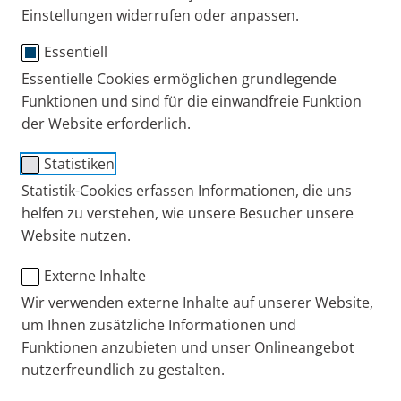
Einstellungen widerrufen oder anpassen.
COPD steht für „Chronic obstructive pulmonary
Essentiell
disease“, was ins Deutsche übersetzt chronisch
Essentielle Cookies ermöglichen grundlegende
obstruktive Lungenerkrankung heißt. Wie der Name
Funktionen und sind für die einwandfreie Funktion
schon andeutet, sind bei Menschen, die an COPD
der Website erforderlich.
erkrankt sind, häufig die Bronchien verengt und/oder
mit Schleim verlegt. Außerdem kann es zu einem
Statistiken
Lungenemphysem kommen, das dazu führt, dass die
Statistik-Cookies erfassen Informationen, die uns
Lungenbläschen zerstört werden. Typische
helfen zu verstehen, wie unsere Besucher unsere
Symptome sind Atemnot bei Belastung, chronischer
Website nutzen.
Husten, Auswurf (AHA-Symptome) und eine
Externe Inhalte
verringerte körperliche Leistungsfähigkeit.
Wir verwenden externe Inhalte auf unserer Website,
Ausführliche Informationen zur Erkrankung finden
um Ihnen zusätzliche Informationen und
Sie in unserem
COPD-Ratgeber – verständlich erklärt
Funktionen anzubieten und unser Onlineangebot
für Betroffene und Angehörige
.
nutzerfreundlich zu gestalten.