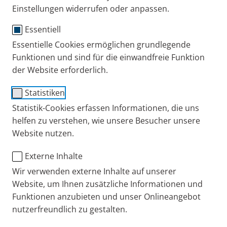
Weitere Informationen entnehmen Sie bitte unserer
Einstellungen widerrufen oder anpassen.
Datenschutzerklärung
.
Essentiell
Um die Aufzeichnung zu sehen, melden Sie sich
Essentielle Cookies ermöglichen grundlegende
einfach mit Ihrem DocCheck Login an.
Funktionen und sind für die einwandfreie Funktion
der Website erforderlich.
Statistiken
Externen Inhalt laden
Statistik-Cookies erfassen Informationen, die uns
helfen zu verstehen, wie unsere Besucher unsere
Einstellungen anzeigen
Website nutzen.
Externe Inhalte
Sie haben Fragen, Anregungen oder möchten mit
Wir verwenden externe Inhalte auf unserer
uns über wissenschaftliche Erkenntnisse sprechen?
Website, um Ihnen zusätzliche Informationen und
Funktionen anzubieten und unser Onlineangebot
nutzerfreundlich zu gestalten.