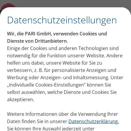
Neue Asthmaleitlinie für Kinder und
Fallbeispiele aus der Praxis
✕
Datenschutzeinstellungen
Sehen Sie sich jetzt die
Wir, die PARI GmbH, verwenden Cookies und
Aufzeichnung des
Dienste von Drittanbietern.
Einige der Cookies und anderen Technologien sind
Webinars an:
notwendig für die Funktion unserer Website. Andere
helfen uns dabei, unsere Website für Sie zu
verbessern, z. B. für personalisierte Anzeigen und
Aufzeichnung zum CME-Webinar der PARI
Werbung oder Anzeigen- und Inhaltsmessung. Unter
Akademie vom 08.10.2025: Kindliche Atemwege im
„Individuelle Cookies-Einstellungen“ können Sie
Fokus – Infektionsdynamik und bronchiale
selbst auswählen, welche Dienste und Cookies Sie
Erkrankungen im Wandel
akzeptieren.
Hier wird ein YouTube Video geladen. Wenn Sie das
Weitere Informationen über die Verwendung Ihrer
Videofenster nicht sehen können, liegt es daran, dass sie
Daten finden Sie in unserer
Datenschutzerklärung.
externe Inhalte in Ihren Einstellungen nicht zulassen.
Sie können Ihre Auswahl jederzeit unter