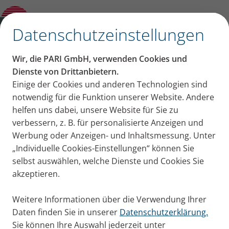
Neue Asthmaleitlinie für Kinder und
Fallbeispiele aus der Praxis
✕
Datenschutzeinstellungen
Sehen Sie sich jetzt die
Wir, die PARI GmbH, verwenden Cookies und
Aufzeichnung des
Dienste von Drittanbietern.
Einige der Cookies und anderen Technologien sind
Webinars an:
notwendig für die Funktion unserer Website. Andere
helfen uns dabei, unsere Website für Sie zu
verbessern, z. B. für personalisierte Anzeigen und
Aufzeichnung zum CME-Webinar der PARI
Werbung oder Anzeigen- und Inhaltsmessung. Unter
Akademie vom 26.11.2025: Pädiatrische
„Individuelle Cookies-Einstellungen“ können Sie
Atemwegstherapie & Notfälle – Aktuelles für die
selbst auswählen, welche Dienste und Cookies Sie
Praxis ​
akzeptieren.
Hier wird ein YouTube Video geladen. Wenn Sie das
Weitere Informationen über die Verwendung Ihrer
Videofenster nicht sehen können, liegt es daran, dass sie
Daten finden Sie in unserer
Datenschutzerklärung.
externe Inhalte in Ihren Einstellungen nicht zulassen.
Sie können Ihre Auswahl jederzeit unter