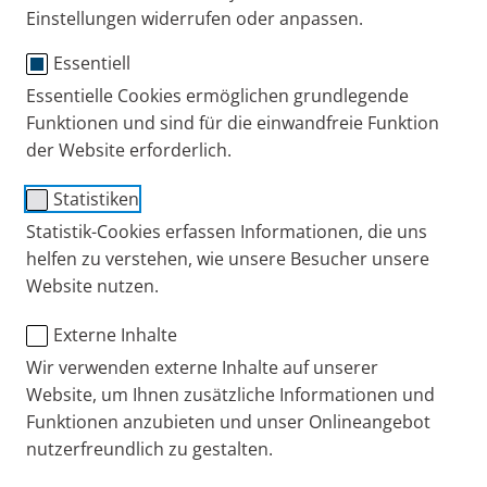
Weitere Informationen entnehmen Sie bitte
Einstellungen widerrufen oder anpassen.
unserer
Datenschutzerklärung
.
Essentiell
Um die Aufzeichnung zu sehen, melden Sie sich
Essentielle Cookies ermöglichen grundlegende
einfach mit Ihrem DocCheck Login an.
Funktionen und sind für die einwandfreie Funktion
der Website erforderlich.
Statistiken
Externen Inhalt laden
Statistik-Cookies erfassen Informationen, die uns
helfen zu verstehen, wie unsere Besucher unsere
Einstellungen anzeigen
Website nutzen.
Externe Inhalte
Sie haben Fragen, Anregungen oder möchten mit
Wir verwenden externe Inhalte auf unserer
uns über wissenschaftliche Erkenntnisse sprechen?
Website, um Ihnen zusätzliche Informationen und
Funktionen anzubieten und unser Onlineangebot
nutzerfreundlich zu gestalten.