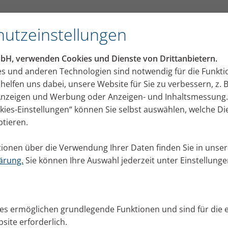
e aus der Praxis
utzeinstellungen
ufzeichnung des
mbH, verwenden Cookies und Dienste von Drittanbietern.
es und anderen Technologien sind notwendig für die Funkti
helfen uns dabei, unsere Website für Sie zu verbessern, z. B
 Anzeigen und Werbung oder Anzeigen- und Inhaltsmessung.
vom 27.09.2023: Prävention &
okies-Einstellungen“ können Sie selbst auswählen, welche D
erbst & Winter
ptieren.
ster nicht sehen können, liegt es
ionen über die Verwendung Ihrer Daten finden Sie in unser
t zulassen. Weitere Informationen
ärung.
Sie können Ihre Auswahl jederzeit unter Einstellung
ach mit Ihrem DocCheck Login
ies ermöglichen grundlegende Funktionen und sind für die 
site erforderlich.