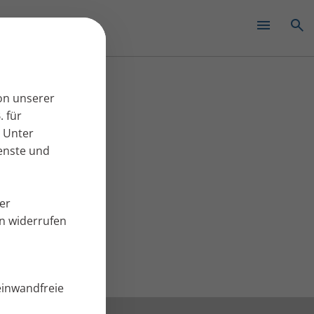
✕
on unserer
. für
 Unter
ienste und
er
en widerrufen
einwandfreie