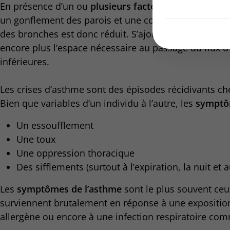
En présence d’un ou
plusieurs facteurs déclenchant
un gonflement des parois et une contraction des mu
des bronches est donc réduit. S’ajoute à cela une hy
encore plus l’espace nécessaire au passage du flux d’
inférieures.
Les crises d’asthme sont des épisodes récidivants c
Bien que variables d’un individu à l’autre, les
sympt
Un essoufflement
Une toux
Une oppression thoracique
Des sifflements (surtout à l’expiration, la nuit et a
Les
symptômes de l’asthme
sont le plus souvent ceux
surviennent brutalement en réponse à une exposition 
allergène ou encore à une infection respiratoire c