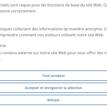
ntiels sont requis pour les fonctions de base du site Web. C
tionne correctement.
istiques collectent des informations de manière anonyme. C
mprendre comment nos visiteurs utilisent notre site Web.
rne
 provoquent le décès de 1500 à
u contenu externe sur notre site Web pour vous offrir des 
xistent aujourd’hui et
.
alement en maîtrisant leurs
Tout accepter
e ?
Accepter et enregistrer la sélection
ans les poumons. En cause,
l’épithélium bronchique.
Refuser