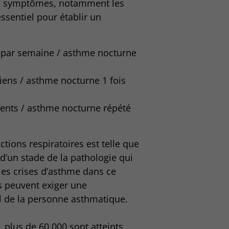
des symptômes, notamment les
essentiel pour établir un
 par semaine / asthme nocturne
ens / asthme nocturne 1 fois
nts / asthme nocturne répété
tions respiratoires est telle que
it d’un stade de la pathologie qui
les crises d’asthme dans ce
s peuvent exiger une
al de la personne asthmatique.
, plus de 60 000 sont atteints