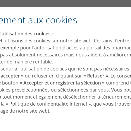
ement aux cookies
’utilisation des cookies :
 réagir en cas de crise
H
, utilisons des cookies sur notre site web. Certains d’entre
 exemple pour l’autorisation d’accès au portail des pharmac
e?
 pas absolument nécessaires mais nous aident à améliorer 
oiter de manière rentable.
ne
pathologie pulmonaire chronique
qui touche les br
ntir à l’utilisation de cookies qui ne sont pas nécessaires 
s crises, c’est-à-dire des épisodes de gêne respirato
 accepter »
ou refuser en cliquant sur
« Refuser »
. Le cons
le bouton
« Accepter et enregistrer la sélection »
comprend t
 moins intense.
okies présélectionnées ou sélectionnées par vous. Vous p
à tout moment et également désélectionner ultérieurement
la « Politique de confidentialité Internet », que vous trouv
page de notre site web).