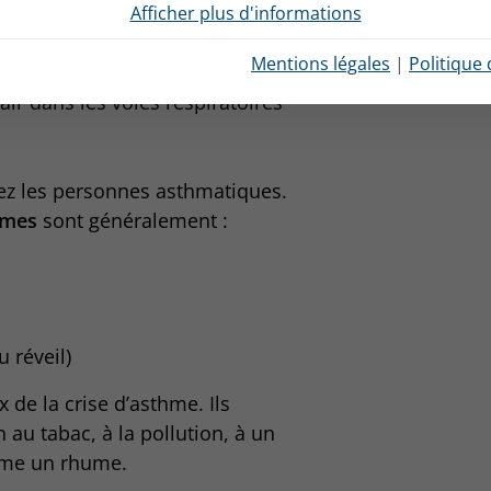
s
, cette inflammation provoque
Afficher plus d'informations
scles bronchiques. La diamètre
Mentions légales
|
Politique 
persécrétion de mucus qui réduit
air dans les voies respiratoires
hez les personnes asthmatiques.
ômes
sont généralement :
u réveil)
 de la crise d’asthme. Ils
au tabac, à la pollution, à un
omme un rhume.