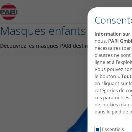
Aperçu: Masques enfants
Consent
Masques enfants
Information sur l
nous,
PARI Gmb
Découvrez les masques PARI destinés aux enfants à pa
nécessaires (par
d’autres ne sont
ligne et à l’expl
Vous pouvez conse
le bouton
« Tout
en cliquant sur 
catégories de co
ces paramètres 
de cookies (dans 
dans le pied de 
Essentiels