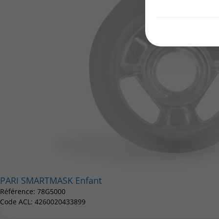
PARI SMARTMASK Enfant
Référence: 78G5000
Code ACL: 4260020433899