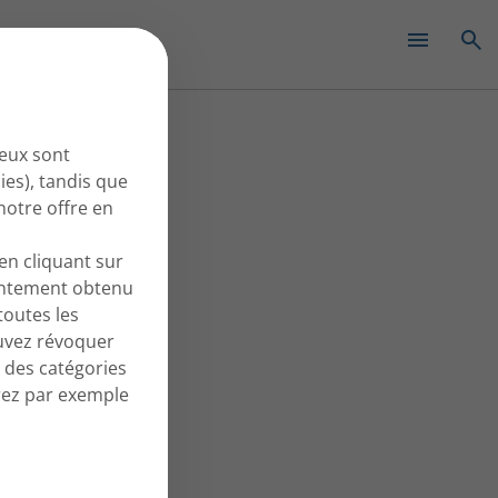
✕
 eux sont
ies), tandis que
notre offre en
en cliquant sur
entement obtenu
outes les
ouvez révoquer
 des catégories
erez par exemple