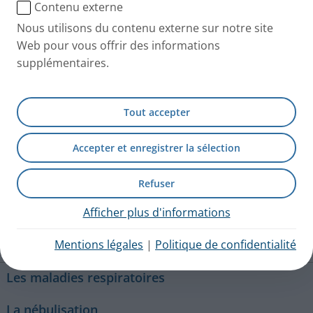
Contenu externe
Nous utilisons du contenu externe sur notre site
Web pour vous offrir des informations
PARI SMARTMASK Adulte
supplémentaires.
Référence: 41G0730
Code ACL: 4260020430133
Tout accepter
Accueil
Nos produits
Accessoires pour Né
Accepter et enregistrer la sélection
Refuser
01 56 83 85 00
Afficher plus d'informations
Contactez-nous
Mentions légales
|
Politique de confidentialité
Les maladies respiratoires
La nébulisation